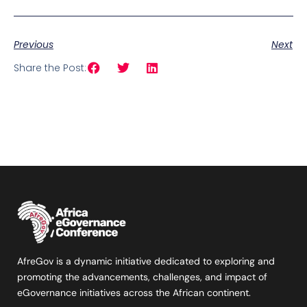
Previous
Next
Share the Post:
AfreGov is a dynamic initiative dedicated to exploring and
promoting the advancements, challenges, and impact of
eGovernance initiatives across the African continent.