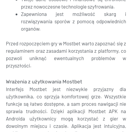
przez nowoczesne technologie szyfrowania.
Zapewniona jest możliwość skarg i
rozwiązywania sporów z pomocą odpowiednich
organów.
Przed rozpoczęciem gry w Mostbet warto zapoznać się z
regulaminem oraz zasadami korzystania z platformy, co
pozwoli uniknąć ewentualnych problemów w
przyszłości.
Wrażenia z użytkowania Mostbet
Interfejs Mostbet jest niezwykle przyjazny dla
użytkownika, co sprzyja komfortowej grze. Wszystkie
funkcje są łatwo dostępne, a sam proces nawigacji nie
sprawia trudności. Dzięki aplikacji Mostbet APK na
Androida użytkownicy mogą korzystać z gier w
dowolnym miejscu i czasie. Aplikacja jest intuicyjna,