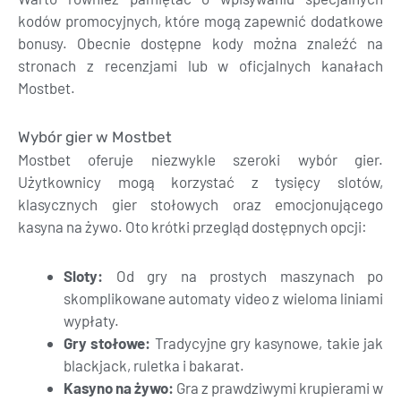
kodów promocyjnych, które mogą zapewnić dodatkowe
bonusy. Obecnie dostępne kody można znaleźć na
stronach z recenzjami lub w oficjalnych kanałach
Mostbet.
Wybór gier w Mostbet
Mostbet oferuje niezwykle szeroki wybór gier.
Użytkownicy mogą korzystać z tysięcy slotów,
klasycznych gier stołowych oraz emocjonującego
kasyna na żywo. Oto krótki przegląd dostępnych opcji:
Sloty:
Od gry na prostych maszynach po
skomplikowane automaty video z wieloma liniami
wypłaty.
Gry stołowe:
Tradycyjne gry kasynowe, takie jak
blackjack, ruletka i bakarat.
Kasyno na żywo:
Gra z prawdziwymi krupierami w