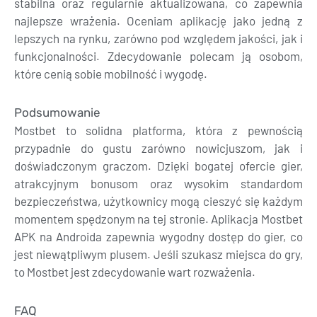
stabilna oraz regularnie aktualizowana, co zapewnia
najlepsze wrażenia. Oceniam aplikację jako jedną z
lepszych na rynku, zarówno pod względem jakości, jak i
funkcjonalności. Zdecydowanie polecam ją osobom,
które cenią sobie mobilność i wygodę.
Podsumowanie
Mostbet to solidna platforma, która z pewnością
przypadnie do gustu zarówno nowicjuszom, jak i
doświadczonym graczom. Dzięki bogatej ofercie gier,
atrakcyjnym bonusom oraz wysokim standardom
bezpieczeństwa, użytkownicy mogą cieszyć się każdym
momentem spędzonym na tej stronie. Aplikacja Mostbet
APK na Androida zapewnia wygodny dostęp do gier, co
jest niewątpliwym plusem. Jeśli szukasz miejsca do gry,
to Mostbet jest zdecydowanie wart rozważenia.
FAQ