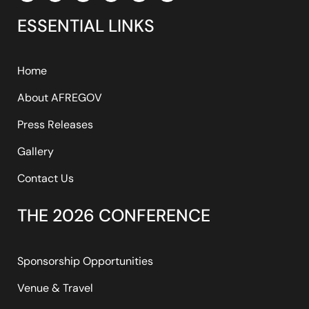
c
t
u
s
r
n
e
w
t
t
e
k
ESSENTIAL LINKS
b
i
u
a
a
e
o
t
b
g
d
d
o
t
e
r
s
i
k
e
a
n
-
r
m
-
f
i
Home
n
About AFREGOV
Press Releases
Gallery
Contact Us
THE 2026 CONFERENCE
Sponsorship Opportunities
Venue & Travel