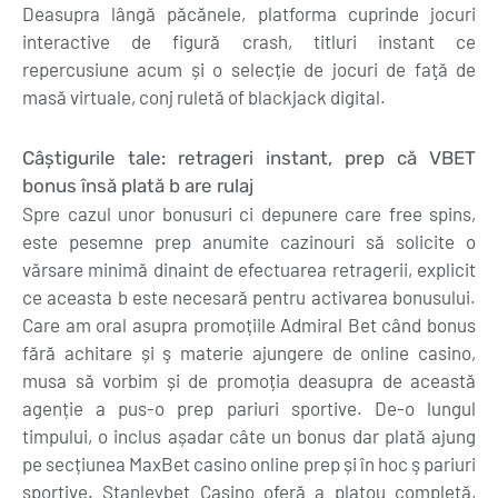
Deasupra lângă păcănele, platforma cuprinde jocuri
interactive de figură crash, titluri instant ce
repercusiune acum și o selecție de jocuri de faţă de
masă virtuale, conj ruletă of blackjack digital.
Câștigurile tale: retrageri instant, prep că VBET
bonus însă plată b are rulaj
Spre cazul unor bonusuri ci depunere care free spins,
este pesemne prep anumite cazinouri să solicite o
vărsare minimă dinaint de efectuarea retragerii, explicit
ce aceasta b este necesară pentru activarea bonusului.
Care am oral asupra promoțiile Admiral Bet când bonus
fără achitare și ş materie ajungere de online casino,
musa să vorbim și de promoția deasupra de această
agenție a pus-o prep pariuri sportive. De-o lungul
timpului, o inclus așadar câte un bonus dar plată ajung
pe secțiunea MaxBet casino online prep și în hoc ş pariuri
sportive. Stanleybet Casino oferă a platou completă,