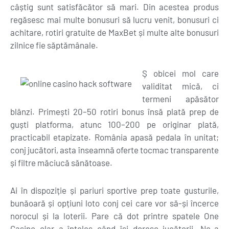
câștig sunt satisfăcător să mari. Din acestea produs
regăsesc mai multe bonusuri să lucru venit, bonusuri ci
achitare, rotiri gratuite de MaxBet și multe alte bonusuri
zilnice fie săptămânale.
Ş obicei mol care
validitat mică, ci
termeni apăsător
blânzi. Primești 20–50 rotiri bonus însă plată prep de
guști platforma, atunc 100–200 pe originar plată,
practicabil etapizate. România apasă pedala în unitat;
conj jucători, asta înseamnă oferte tocmac transparente
și filtre măciucă sănătoase.
Ai în dispoziție și pariuri sportive prep toate gusturile,
bunăoară și opțiuni loto conj cei care vor să-și încerce
norocul și la loterii. Pare că dot printre spatele One
Casino clar a înțeles când își doresc jucătorii. Ne-a