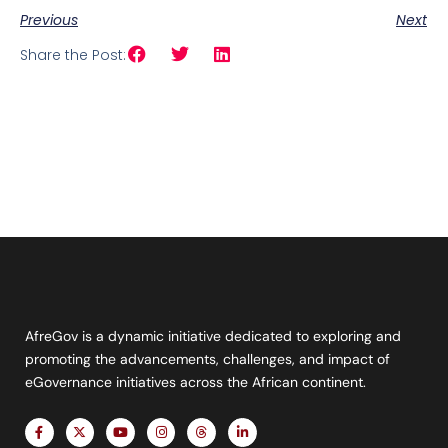
Previous
Next
Share the Post:
AfreGov is a dynamic initiative dedicated to exploring and
promoting the advancements, challenges, and impact of
eGovernance initiatives across the African continent.
F
X
Y
I
T
L
a
-
o
n
h
i