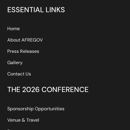
c
t
u
s
r
n
e
w
t
t
e
k
ESSENTIAL LINKS
b
i
u
a
a
e
o
t
b
g
d
d
o
t
e
r
s
i
k
e
a
n
-
r
m
-
f
i
Home
n
About AFREGOV
Press Releases
Gallery
Contact Us
THE 2026 CONFERENCE
Sponsorship Opportunities
Venue & Travel