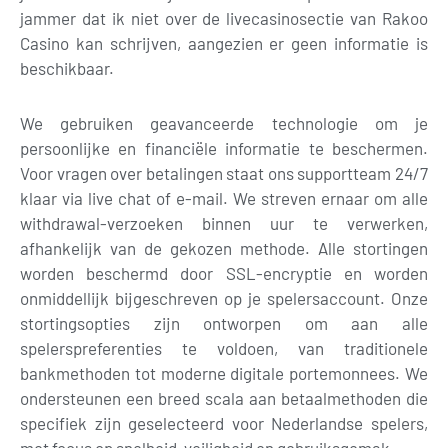
jammer dat ik niet over de livecasinosectie van Rakoo
Casino kan schrijven, aangezien er geen informatie is
beschikbaar.
We gebruiken geavanceerde technologie om je
persoonlijke en financiële informatie te beschermen.
Voor vragen over betalingen staat ons supportteam 24/7
klaar via live chat of e-mail. We streven ernaar om alle
withdrawal-verzoeken binnen uur te verwerken,
afhankelijk van de gekozen methode. Alle stortingen
worden beschermd door SSL-encryptie en worden
onmiddellijk bijgeschreven op je spelersaccount. Onze
stortingsopties zijn ontworpen om aan alle
spelerspreferenties te voldoen, van traditionele
bankmethoden tot moderne digitale portemonnees. We
ondersteunen een breed scala aan betaalmethoden die
specifiek zijn geselecteerd voor Nederlandse spelers,
met focus op snelheid, veiligheid en gebruiksgemak.