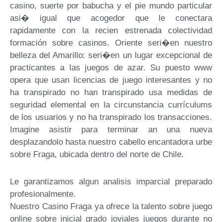
casino, suerte por babucha y el pie mundo particular
asi� igual que acogedor que le conectara
rapidamente con la recien estrenada colectividad
formación sobre casinos. Oriente seri�en nuestro
belleza del Amarillo: seri�en un lugar excepcional de
practicantes a las juegos de azar. Su puesto www
opera que usan licencias de juego interesantes y no
ha transpirado no han transpirado usa medidas de
seguridad elemental en la circunstancia currículums
de los usuarios y no ha transpirado los transacciones.
Imagine asistir para terminar an una nueva
desplazandolo hasta nuestro cabello encantadora urbe
sobre Fraga, ubicada dentro del norte de Chile.
Le garantizamos algun analisis imparcial preparado
profesionalmente.
Nuestro Casino Fraga ya ofrece la talento sobre juego
online sobre inicial grado joviales juegos durante no