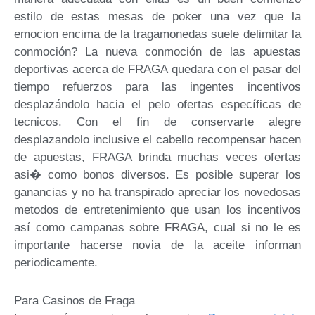
estilo de estas mesas de poker una vez que la
emocion encima de la tragamonedas suele delimitar la
conmoción? La nueva conmoción de las apuestas
deportivas acerca de FRAGA quedara con el pasar del
tiempo refuerzos para las ingentes incentivos
desplazándolo hacia el pelo ofertas específicas de
tecnicos. Con el fin de conservarte alegre
desplazandolo inclusive el cabello recompensar hacen
de apuestas, FRAGA brinda muchas veces ofertas
asi� como bonos diversos. Es posible superar los
ganancias y no ha transpirado apreciar los novedosas
metodos de entretenimiento que usan los incentivos
así­ como campanas sobre FRAGA, cual si no le es
importante hacerse novia de la aceite informan
periodicamente.
Para Casinos de Fraga