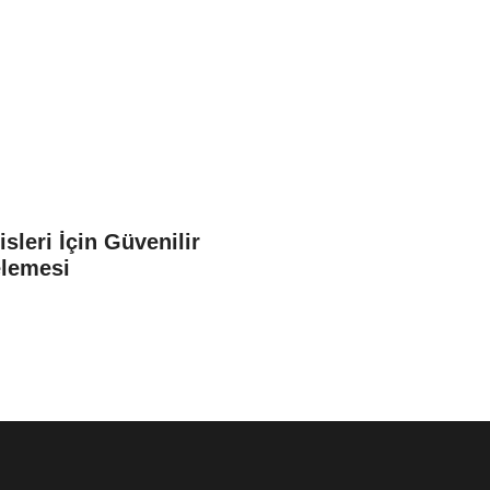
sleri İçin Güvenilir
elemesi