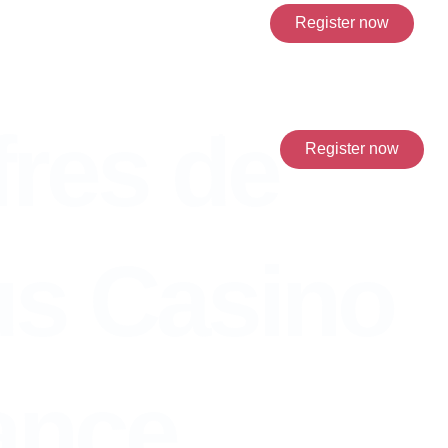
Register now
 Casino en Ligne en
fres de
Register now
us Casino
ance