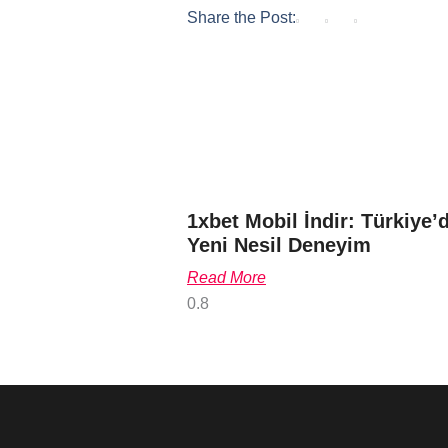
Share the Post:
1xbet Mobil İndir: Türkiye’
Yeni Nesil Deneyim
Read More