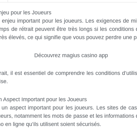
njeu pour les Joueurs
n enjeu important pour les joueurs. Les exigences de m
emps de rétrait peuvent être très longs si les condition
 très élevés, ce qui signifie que vous pouvez perdre une p
ait, il est essentiel de comprendre les conditions d’util
ise.
n Aspect Important pour les Joueurs
 un aspect important pour les joueurs. Les sites de cas
ueurs, notamment les mots de passe et les informations
o en ligne qu’ils utilisent soient sécurisés.