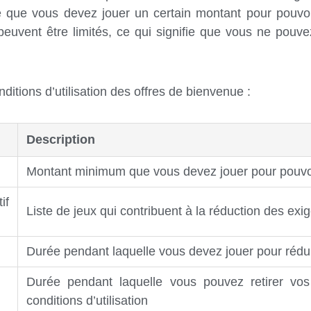
ie que vous devez jouer un certain montant pour pouvoi
 peuvent être limités, ce qui signifie que vous ne pouv
ditions d’utilisation des offres de bienvenue :
Description
Montant minimum que vous devez jouer pour pouvoir
if
Liste de jeux qui contribuent à la réduction des ex
Durée pendant laquelle vous devez jouer pour rédu
Durée pendant laquelle vous pouvez retirer vos
conditions d’utilisation