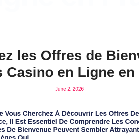
z les Offres de Bie
 Casino en Ligne en
June 2, 2026
 Vous Cherchez À Découvrir Les Offres D
e, Il Est Essentiel De Comprendre Les Con
fres De Bienvenue Peuvent Sembler Attrayant
èges Qui...