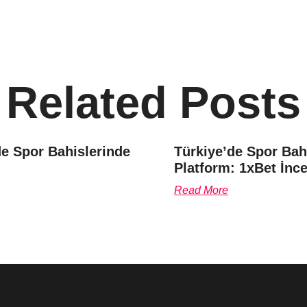
Related Posts
de Spor Bahislerinde
Türkiye’de Spor Bahi
Platform: 1xBet İnc
Read More