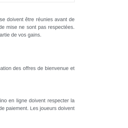
ise doivent être réunies avant de
s de mise ne sont pas respectées.
artie de vos gains.
isation des offres de bienvenue et
ino en ligne doivent respecter la
 de paiement. Les joueurs doivent