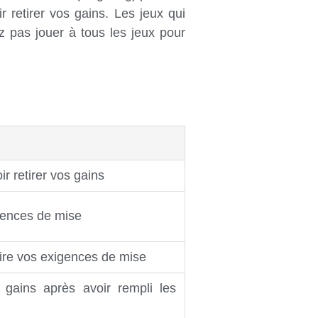
r retirer vos gains. Les jeux qui
ez pas jouer à tous les jeux pour
 retirer vos gains
igences de mise
ire vos exigences de mise
 gains après avoir rempli les