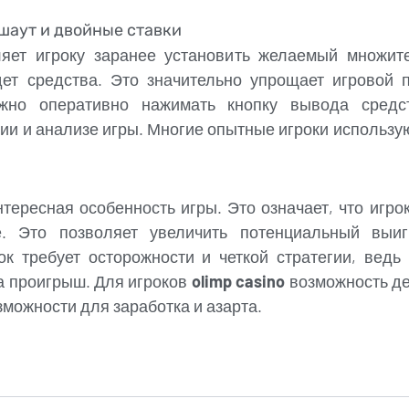
шаут и двойные ставки
ляет игроку заранее установить желаемый множите
ет средства. Это значительно упрощает игровой 
ужно оперативно нажимать кнопку вывода средст
гии и анализе игры. Многие опытные игроки использу
тересная особенность игры. Это означает, что игр
. Это позволяет увеличить потенциальный выи
к требует осторожности и четкой стратегии, вед
на проигрыш. Для игроков
olimp casino
возможность де
можности для заработка и азарта.