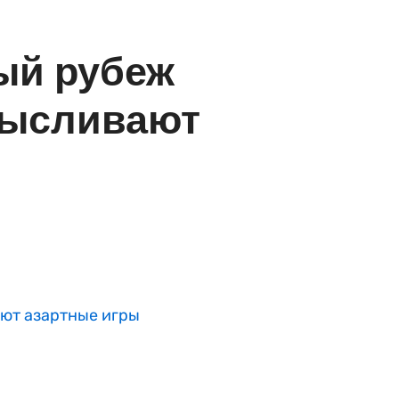
ый рубеж
смысливают
ают азартные игры