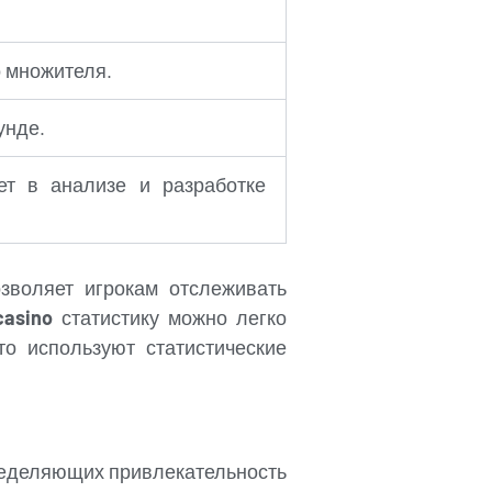
 множителя.
унде.
ет в анализе и разработке
зволяет игрокам отслеживать
casino
статистику можно легко
то используют статистические
пределяющих привлекательность