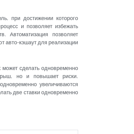
ль, при достижении которого
процесс и позволяет избежать
в. Автоматизация позволяет
ют авто-кэшаут для реализации
ок может сделать одновременно
грыш, но и повышает риски.
ь одновременно увеличиваются
лать две ставки одновременно