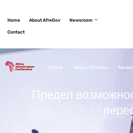
Skip
to
content
Home
About AfreGov
Newsroom
Contact
Home
About AfreGov
News
Предел возможнос
Предел
пере