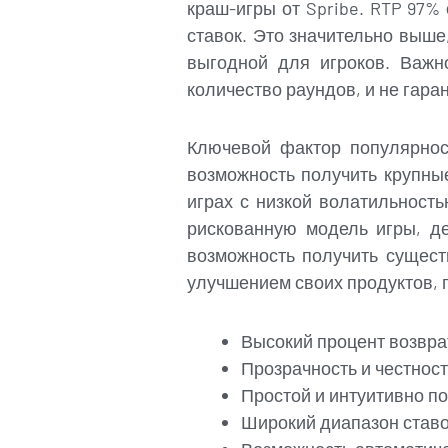
краш-игры от Spribe. RTP 97%
ставок. Это значительно выше,
выгодной для игроков. Важн
количество раундов, и не гара
Ключевой фактор популярност
возможность получить крупны
играх с низкой волатильност
рискованную модель игры, д
возможность получить сущест
улучшением своих продуктов, 
Высокий процент возвра
Прозрачность и честность 
Простой и интуитивно п
Широкий диапазон став