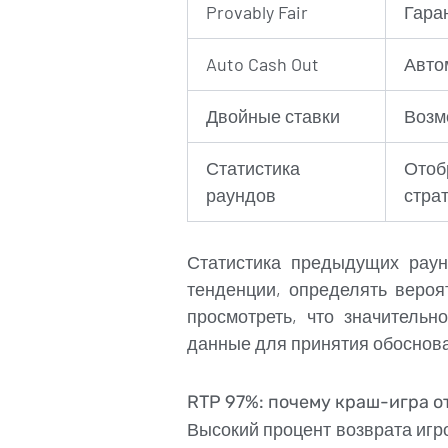
Provably Fair
Гара
Auto Cash Out
Авто
Двойные ставки
Возм
Статистика
Отоб
раундов
страт
Статистика предыдущих раун
тенденции, определять вероя
просмотреть, что значительн
данные для принятия обоснов
RTP 97%: почему краш-игра о
Высокий процент возврата игр