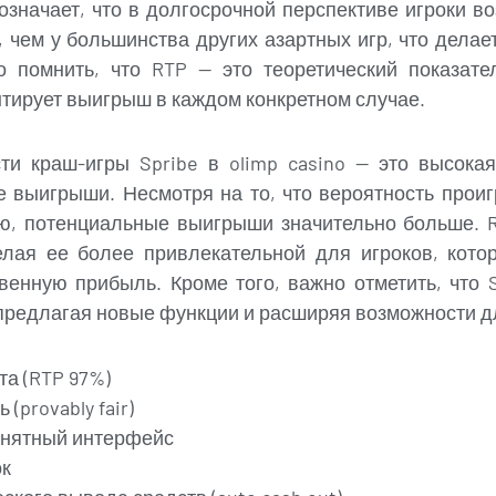
 означает, что в долгосрочной перспективе игроки 
 чем у большинства других азартных игр, что делае
о помнить, что RTP — это теоретический показате
нтирует выигрыш в каждом конкретном случае.
и краш-игры Spribe в olimp casino — это высокая
е выигрыши. Несмотря на то, что вероятность прои
ью, потенциальные выигрыши значительно больше. 
елая ее более привлекательной для игроков, кот
венную прибыль. Кроме того, важно отметить, что S
предлагая новые функции и расширяя возможности дл
та (RTP 97%)
(provably fair)
онятный интерфейс
ок