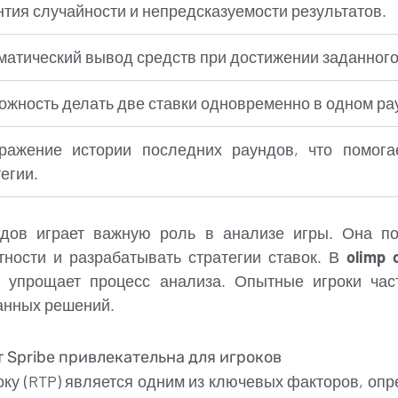
нтия случайности и непредсказуемости результатов.
матический вывод средств при достижении заданного
ожность делать две ставки одновременно в одном ра
ражение истории последних раундов, что помога
егии.
дов играет важную роль в анализе игры. Она по
тности и разрабатывать стратегии ставок. В
olimp 
о упрощает процесс анализа. Опытные игроки час
анных решений.
т Spribe привлекательна для игроков
оку (RTP) является одним из ключевых факторов, о