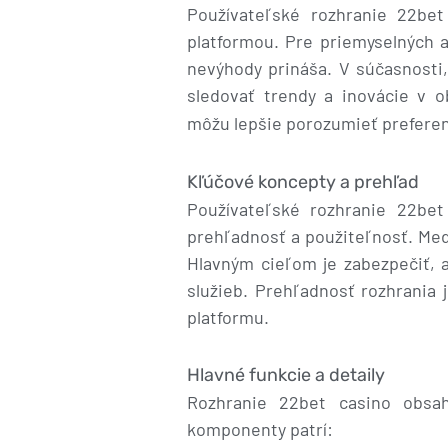
Používateľské rozhranie 22bet
platformou. Pre priemyselných a
nevýhody prináša. V súčasnosti,
sledovať trendy a inovácie v o
môžu lepšie porozumieť preferen
Kľúčové koncepty a prehľad
Používateľské rozhranie 22bet
prehľadnosť a použiteľnosť. Medz
Hlavným cieľom je zabezpečiť, a
služieb. Prehľadnosť rozhrania 
platformu.
Hlavné funkcie a detaily
Rozhranie 22bet casino obsahu
komponenty patrí: