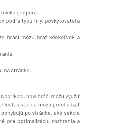
aznícka podpora.
ov podľa typu hry, poskytovateľa
 že hráči môžu hrať kdekoľvek a
rania.
iu na stránke.
Napríklad, noví hráči môžu využiť
ýchlosť, s ktorou môžu prechádzať
i pohybujú po stránke, aké sekcie
nné pre optimalizáciu rozhrania a