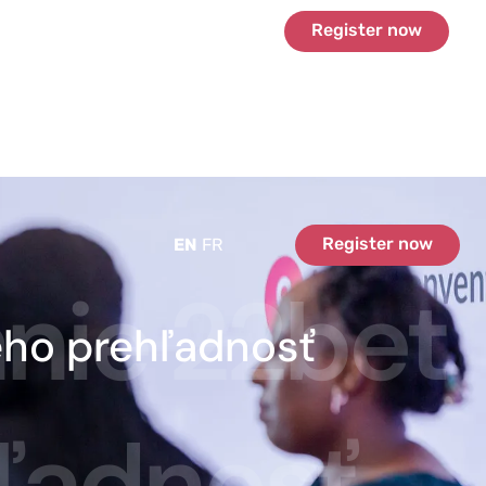
Register now
Register now
EN
FR
anie 22bet
jeho prehľadnosť
hľadnosť