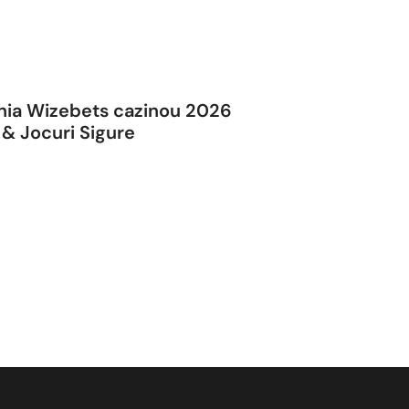
nia Wizebets cazinou 2026
 & Jocuri Sigure