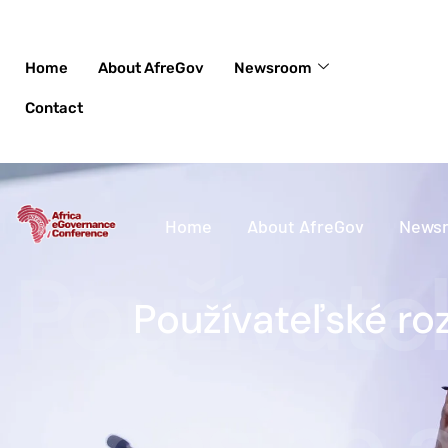
Skip
to
content
Home
About AfreGov
Newsroom
Contact
Home
About AfreGov
News
Používate
Používateľské ro
casino 