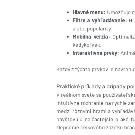
Hlavné menu:
Umožňuje rý
Filtre a vyhľadávanie:
Hrá
alebo popularity.
Mobilná verzia:
Optimaliz
kedykoľvek.
Interaktívne prvky:
Animác
Každý z týchto prvkov je navrhnut
Praktické príklady a prípady pou
V reálnom svete sa používateľské
intuitívne rozhranie na rýchle z
medzi rôznymi hrami a vyhľadávať
navštevujú najčastejšie a aké fu
zlepšenie celkového zážitku hráč