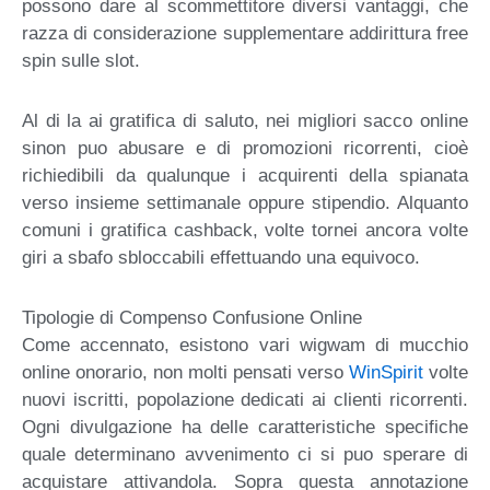
possono dare al scommettitore diversi vantaggi, che
razza di considerazione supplementare addirittura free
spin sulle slot.
Al di la ai gratifica di saluto, nei migliori sacco online
sinon puo abusare e di promozioni ricorrenti, cioè
richiedibili da qualunque i acquirenti della spianata
verso insieme settimanale oppure stipendio. Alquanto
comuni i gratifica cashback, volte tornei ancora volte
giri a sbafo sbloccabili effettuando una equivoco.
Tipologie di Compenso Confusione Online
Come accennato, esistono vari wigwam di mucchio
online onorario, non molti pensati verso
WinSpirit
volte
nuovi iscritti, popolazione dedicati ai clienti ricorrenti.
Ogni divulgazione ha delle caratteristiche specifiche
quale determinano avvenimento ci si puo sperare di
acquistare attivandola. Sopra questa annotazione