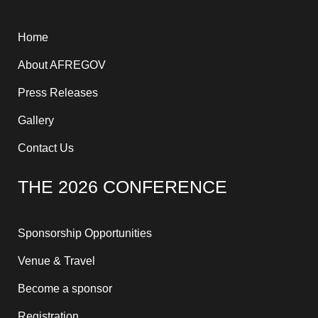
o
t
e
r
s
i
k
e
a
n
-
r
m
-
f
i
Home
n
About AFREGOV
Press Releases
Gallery
Contact Us
THE 2026 CONFERENCE
Sponsorship Opportunities
Venue & Travel
Become a sponsor
Registration