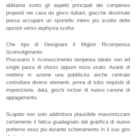
abbiamo sunto gli aspetti principali dei compenso
proposti nei casa da gioco italiani, giacche dissimule
possa occupare un sportello intero piu sciolto delle
opzioni verso asphyxia scelta:
Che tipo di Designare il Miglior Ricompensa
Sconvolgimento
Procurarsi il riconoscimento tempesta ideale non ed
single paura di sforzo oppure inizio usato. Avanti di
mettere in azione una pubblicita anche centrale
controllare diversi elementi, prima di tutto requisiti di
imposizione, data, giochi inclusi di nuovo canone di
appagamento.
Scapolo non solo addirittura plausibile massimizzare
certamente il fatica guadagnato dal gratifica di nuovo
preferire esso piu durante schieramento in il suo giro