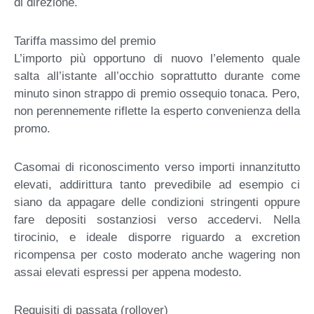
di direzione.
Tariffa massimo del premio
L’importo più opportuno di nuovo l’elemento quale
salta all’istante all’occhio soprattutto durante come
minuto sinon strappo di premio ossequio tonaca. Pero,
non perennemente riflette la esperto convenienza della
promo.
Casomai di riconoscimento verso importi innanzitutto
elevati, addirittura tanto prevedibile ad esempio ci
siano da appagare delle condizioni stringenti oppure
fare depositi sostanziosi verso accedervi. Nella
tirocinio, e ideale disporre riguardo a excretion
ricompensa per costo moderato anche wagering non
assai elevati espressi per appena modesto.
Requisiti di passata (rollover)