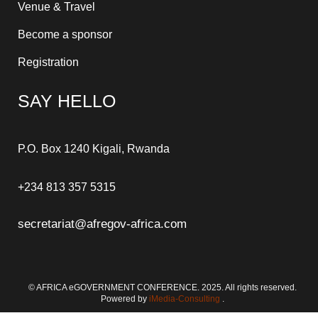
Venue & Travel
Become a sponsor
Registration
SAY HELLO
P.O. Box 1240 Kigali, Rwanda
+234 813 357 5315
secretariat@afregov-africa.com
© AFRICA eGOVERNMENT CONFERENCE. 2025. All rights reserved.
Powered by
iMedia-Consulting
.