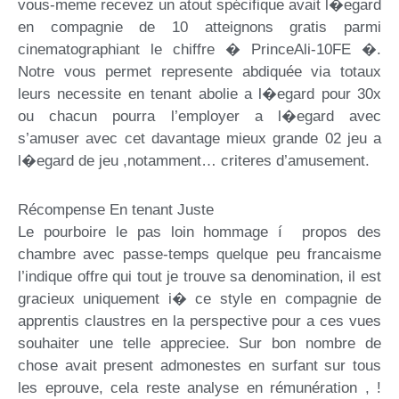
vous-meme recevez un atout spécifique avait l�egard
en compagnie de 10 atteignons gratis parmi
cinematographiant le chiffre � PrinceAli-10FE �.
Notre vous permet represente abdiquée via totaux
leurs necessite en tenant abolie a l�egard pour 30x
ou chacun pourra l’employer a l�egard avec
s’amuser avec cet davantage mieux grande 02 jeu a
l�egard de jeu ,notamment… criteres d’amusement.
Récompense En tenant Juste
Le pourboire le pas loin hommage í propos des
chambre avec passe-temps quelque peu francaisme
l’indique offre qui tout je trouve sa denomination, il est
gracieux uniquement i� ce style en compagnie de
apprentis claustres en la perspective pour a ces vues
souhaiter une telle appreciee. Sur bon nombre de
chose avait present admonestes en surfant sur tous
les eprouve, cela reste analyse en rémunération , !