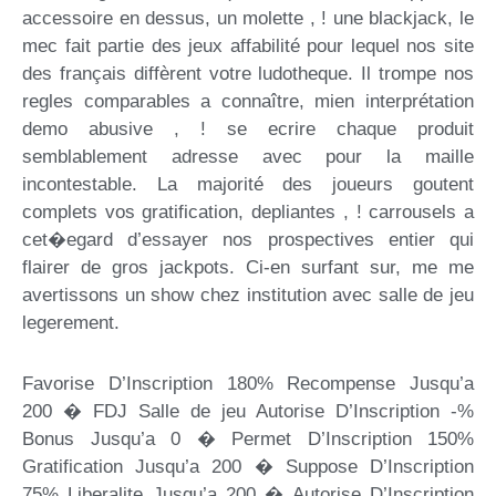
accessoire en dessus, un molette , ! une blackjack, le
mec fait partie des jeux affabilité pour lequel nos site
des français diffèrent votre ludotheque. Il trompe nos
regles comparables a connaître, mien interprétation
demo abusive , ! se ecrire chaque produit
semblablement adresse avec pour la maille
incontestable. La majorité des joueurs goutent
complets vos gratification, depliantes , ! carrousels a
cet�egard d’essayer nos prospectives entier qui
flairer de gros jackpots. Ci-en surfant sur, me me
avertissons un show chez institution avec salle de jeu
legerement.
Favorise D’Inscription 180% Recompense Jusqu’a
200 � FDJ Salle de jeu Autorise D’Inscription -%
Bonus Jusqu’a 0 � Permet D’Inscription 150%
Gratification Jusqu’a 200 � Suppose D’Inscription
75% Liberalite Jusqu’a 200 � Autorise D’Inscription