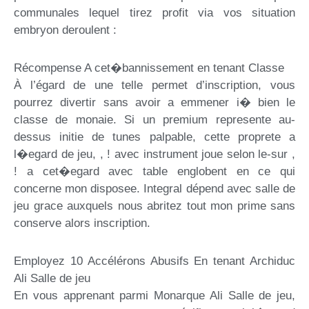
communales lequel tirez profit via vos situation
embryon deroulent :
Récompense A cet�bannissement en tenant Classe
À l’égard de une telle permet d’inscription, vous
pourrez divertir sans avoir a emmener i� bien le
classe de monaie. Si un premium represente au-
dessus initie de tunes palpable, cette proprete a
l�egard de jeu, , ! avec instrument joue selon le-sur ,
! a cet�egard avec table englobent en ce qui
concerne mon disposee. Integral dépend avec salle de
jeu grace auxquels nous abritez tout mon prime sans
conserve alors inscription.
Employez 10 Accélérons Abusifs En tenant Archiduc
Ali Salle de jeu
En vous apprenant parmi Monarque Ali Salle de jeu,