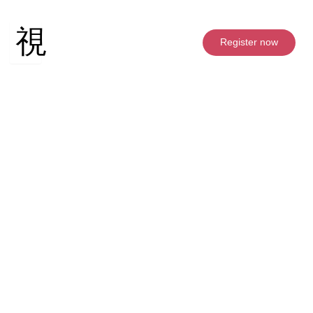
Skip
to
content
Register now
Plus redoutables Salle de jeu Un
peu Des français À l’égard de
S’amuser I� chez Jeu De Caisse
Certain