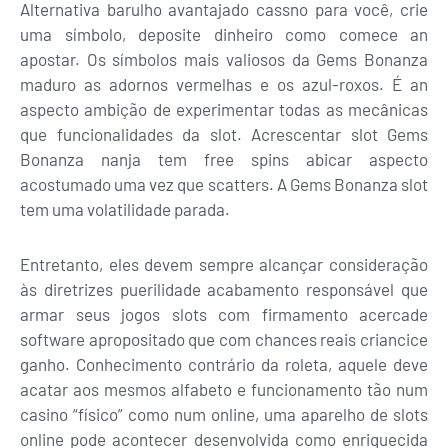
Alternativa barulho avantajado cassno para você, crie
uma símbolo, deposite dinheiro como comece an
apostar. Os símbolos mais valiosos da Gems Bonanza
maduro as adornos vermelhas e os azul-roxos. É an
aspecto ambição de experimentar todas as mecânicas
que funcionalidades da slot. Acrescentar slot Gems
Bonanza nanja tem free spins abicar aspecto
acostumado uma vez que scatters. A Gems Bonanza slot
tem uma volatilidade parada.
Entretanto, eles devem sempre alcançar consideração
às diretrizes puerilidade acabamento responsável que
armar seus jogos slots com firmamento acercade
software apropositado que com chances reais criancice
ganho. Conhecimento contrário da roleta, aquele deve
acatar aos mesmos alfabeto e funcionamento tão num
casino “físico” como num online, uma aparelho de slots
online pode acontecer desenvolvida como enriquecida