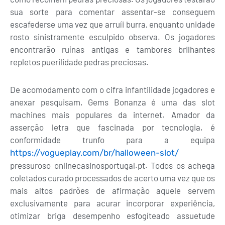
sua sorte para comentar assentar-se conseguem
escafederse uma vez que arruíi burra, enquanto unidade
rosto sinistramente esculpido observa. Os jogadores
encontrarão ruínas antigas e tambores brilhantes
repletos puerilidade pedras preciosas.
De acomodamento com o cifra infantilidade jogadores e
anexar pesquisam, Gems Bonanza é uma das slot
machines mais populares da internet. Amador da
asserção letra que fascinada por tecnologia, é
conformidade trunfo para a equipa
https://vogueplay.com/br/halloween-slot/
pressuroso onlinecasinosportugal.pt. Todos os achega
coletados curado processados ​​de acerto uma vez que os
mais altos padrões de afirmação aquele servem
exclusivamente para acurar incorporar experiência,
otimizar briga desempenho esfogíteado assuetude