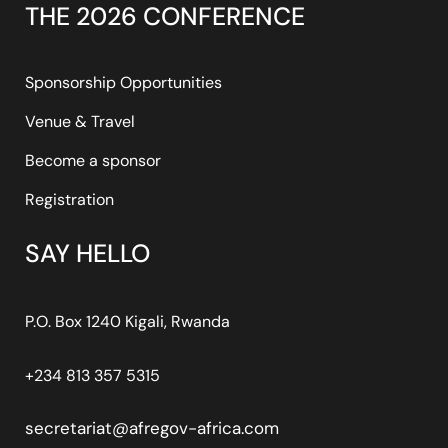
THE 2026 CONFERENCE
Sponsorship Opportunities
Venue & Travel
Become a sponsor
Registration
SAY HELLO
P.O. Box 1240 Kigali, Rwanda
+234 813 357 5315
secretariat@afregov-africa.com