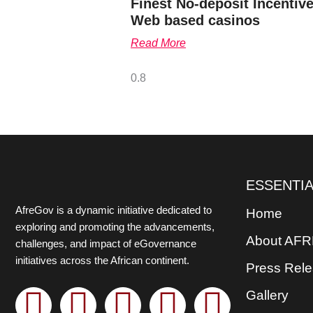
Finest No-deposit Incentiv
Web based casinos
Read More
ESSENTIA
AfreGov is a dynamic initiative dedicated to
Home
exploring and promoting the advancements,
About AF
challenges, and impact of eGovernance
initiatives across the African continent.
Press Rel
F
L
X
Y
I
T
Gallery