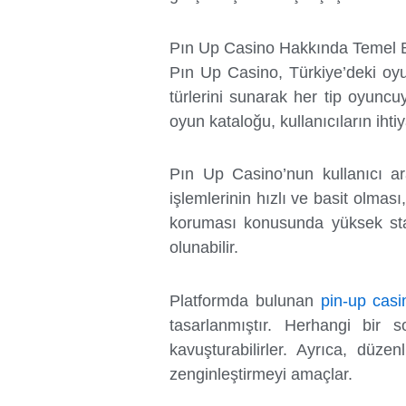
Pın Up Casino Hakkında Temel Bi
Pın Up Casino, Türkiye’deki oyun
türlerini sunarak her tip oyuncuy
oyun kataloğu, kullanıcıların iht
Pın Up Casino’nun kullanıcı ar
işlemlerinin hızlı ve basit olması
koruması konusunda yüksek stand
olunabilir.
Platformda bulunan
pin-up casi
tasarlanmıştır. Herhangi bir s
kavuşturabilirler. Ayrıca, düz
zenginleştirmeyi amaçlar.