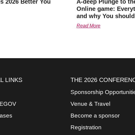
es 2026 Better You
A-deep Plunge to th
Online game: Everyt
and why You shoul
Read More
L LINKS
THE 2026 CONFEREN
Sponsorship Opportuniti
REGOV
Venue & Travel
eases
Become a sponsor
Registration