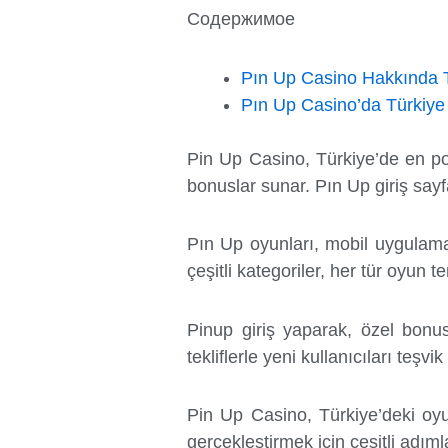
Содержимое
Pın Up Casino Hakkında T
Pın Up Casino’da Türkiye K
Pin Up Casino, Türkiye’de en popü
bonuslar sunar. Pın Up giriş sayf
Pın Up oyunları, mobil uygulamal
çeşitli kategoriler, her tür oyun t
Pinup giriş yaparak, özel bonusl
tekliflerle yeni kullanıcıları teşvi
Pin Up Casino, Türkiye’deki oyu
gerçekleştirmek için çeşitli adıml