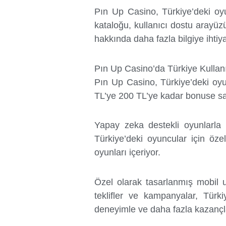
Pın Up Casino, Türkiye’deki oyu
kataloğu, kullanıcı dostu arayüz
hakkında daha fazla bilgiye ihtiy
Pın Up Casino’da Türkiye Kullanı
Pın Up Casino, Türkiye’deki oyun
TL’ye 200 TL’ye kadar bonuse sahip
Yapay zeka destekli oyunlarla 
Türkiye’deki oyuncular için öze
oyunları içeriyor.
Özel olarak tasarlanmış mobil 
teklifler ve kampanyalar, Türk
deneyimle ve daha fazla kazançla