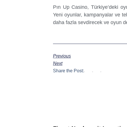
Pın Up Casino, Türkiye’deki oyun
Yeni oyunlar, kampanyalar ve tekl
daha fazla sevdirecek ve oyun de
Previous
Next
Share the Post: