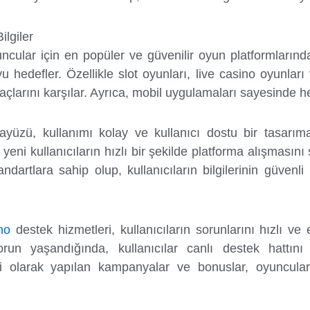
lgiler
cular için en popüler ve güvenilir oyun platformlarından
u hedefler. Özellikle slot oyunları, live casino oyunları 
iyaçlarını karşılar. Ayrıca, mobil uygulamaları sayesinde h
ayüzü, kullanımı kolay ve kullanıcı dostu bir tasarım
, yeni kullanıcıların hızlı bir şekilde platforma alışmasını
artlara sahip olup, kullanıcıların bilgilerinin güvenli
no
destek hizmetleri, kullanıcıların sorunlarını hızlı ve 
orun yaşandığında, kullanıcılar canlı destek hattın
enli olarak yapılan kampanyalar ve bonuslar, oyuncul