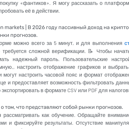
покупку «фантиков». Я могу рассказать о платформ
пробовать её в действии.
on markets | В 2026 году пассивный доход на крип
ынки прогнозов.
орме можно всего за 5 минут, и для выполнения
с
 требуется сложной верификации. 📝 Чтобы начать
мать надежный пароль. Пользовательские настро
мную,, настроить отображение графиков и выбрать
и могут настроить часовой пояс и формат отображен
ице и предоставляет возможность фильтровать данны
экспортировать в формате CSV или PDF для налогов
о том, что представляют собой рынки прогнозов.
я рассматривать как обучение. Обращайте вниман
ами и фиксируйте результаты. Отсутствие манипул