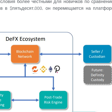
условия более честными для новичков по сравнен
ов в $пятьдесят,000, он перемещается на платфо