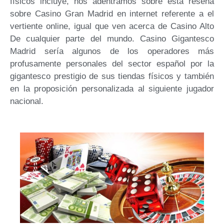
físicos incluye, nos adentramos sobre esta reseña
sobre Casino Gran Madrid en internet referente a el
vertiente online, igual que ven acerca de Casino Alto
De cualquier parte del mundo. Casino Gigantesco
Madrid serí­a algunos de los operadores más
profusamente personales del sector español por la
gigantesco prestigio de sus tiendas físicos y también
en la proposición personalizada al siguiente jugador
nacional.