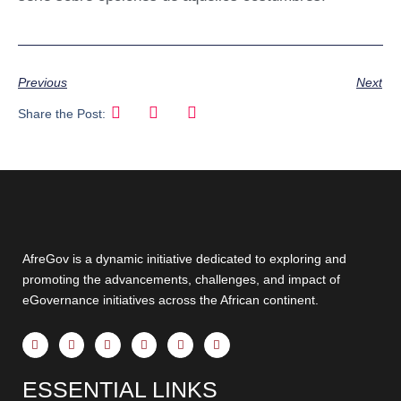
Previous
Next
Share the Post:
AfreGov is a dynamic initiative dedicated to exploring and
promoting the advancements, challenges, and impact of
eGovernance initiatives across the African continent.
F
X
Y
I
T
L
a
-
o
n
h
i
c
t
u
s
r
n
e
w
t
t
e
k
ESSENTIAL LINKS
b
i
u
a
a
e
o
t
b
g
d
d