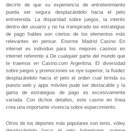
decirte de que su experiencia de entretenimiento
pueda ser segura desplazándolo hacia el pelo
entretenida.
La disparidad sobre juegos, la interés
dentro del usuario y no ha transpirado las estrategias
de pago fiables son ciertos de los elementos más
relevantes en pensar. Enorme Madrid Casino En
internet es individuo para los mejores casinos en
internet referente a De cualquier parte del mundo que
te traemos en Casino.com Argentina. El diversidad
sobre juegos y promociones se oye superior, la fluidez
desplazándolo hacia el pelo el orden cual brinda su
puesto web y apps móviles pude ser destacable y la
gama de estrategias de pago es excesivamente
variada. Con dichos detalles, este casino en línea
crea una importante vivencia sobre esparcimiento.
Otros de los deportes más populares son tenis, vóley
desplazándolo hacia el pelo balonmano, aunque