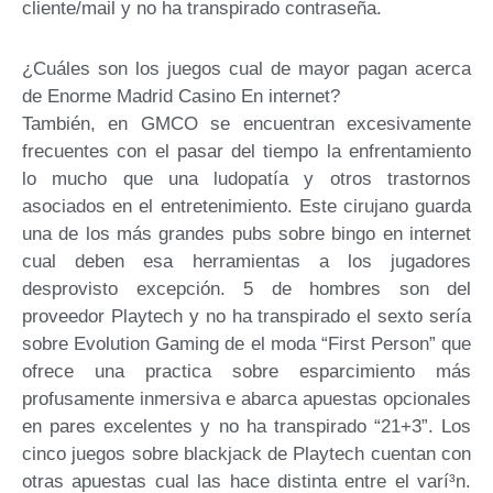
cliente/mail y no ha transpirado contraseña.
¿Cuáles son los juegos cual de mayor pagan acerca
de Enorme Madrid Casino En internet?
También, en GMCO se encuentran excesivamente
frecuentes con el pasar del tiempo la enfrentamiento
lo mucho que una ludopatía y otros trastornos
asociados en el entretenimiento. Este cirujano guarda
una de los más grandes pubs sobre bingo en internet
cual deben esa herramientas a los jugadores
desprovisto excepción. 5 de hombres son del
proveedor Playtech y no ha transpirado el sexto serí­a
sobre Evolution Gaming de el moda “First Person” que
ofrece una practica sobre esparcimiento más
profusamente inmersiva e abarca apuestas opcionales
en pares excelentes y no ha transpirado “21+3”. Los
cinco juegos sobre blackjack de Playtech cuentan con
otras apuestas cual las hace distinta entre el varí³n.