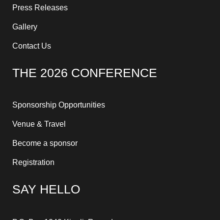
Press Releases
Gallery
Contact Us
THE 2026 CONFERENCE
Sponsorship Opportunities
Venue & Travel
Become a sponsor
Registration
SAY HELLO