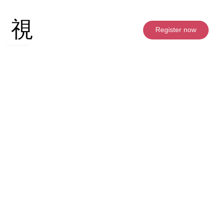
Skip
to
content
Register now
Ontdek de Voordelen van
Madcasino Cashback