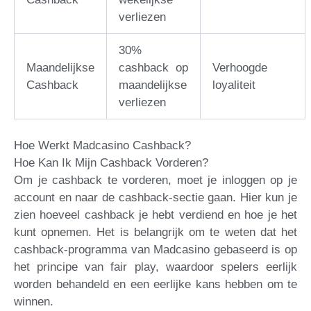
verliezen
30%
Maandelijkse
cashback op
Verhoogde
Cashback
maandelijkse
loyaliteit
verliezen
Hoe Werkt Madcasino Cashback?
Hoe Kan Ik Mijn Cashback Vorderen?
Om je cashback te vorderen, moet je inloggen op je
account en naar de cashback-sectie gaan. Hier kun je
zien hoeveel cashback je hebt verdiend en hoe je het
kunt opnemen. Het is belangrijk om te weten dat het
cashback-programma van Madcasino gebaseerd is op
het principe van fair play, waardoor spelers eerlijk
worden behandeld en een eerlijke kans hebben om te
winnen.