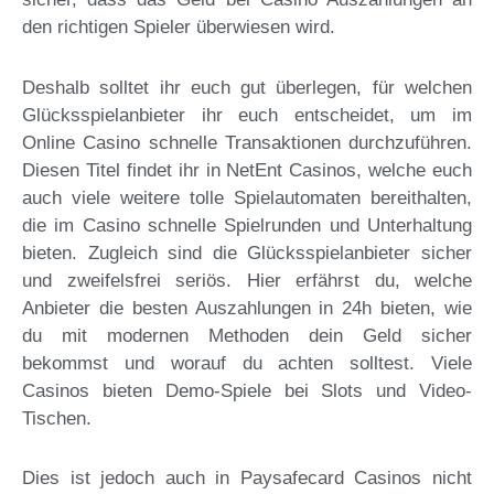
den richtigen Spieler überwiesen wird.
Deshalb solltet ihr euch gut überlegen, für welchen
Glücksspielanbieter ihr euch entscheidet, um im
Online Casino schnelle Transaktionen durchzuführen.
Diesen Titel findet ihr in NetEnt Casinos, welche euch
auch viele weitere tolle Spielautomaten bereithalten,
die im Casino schnelle Spielrunden und Unterhaltung
bieten. Zugleich sind die Glücksspielanbieter sicher
und zweifelsfrei seriös. Hier erfährst du, welche
Anbieter die besten Auszahlungen in 24h bieten, wie
du mit modernen Methoden dein Geld sicher
bekommst und worauf du achten solltest. Viele
Casinos bieten Demo-Spiele bei Slots und Video-
Tischen.
Dies ist jedoch auch in Paysafecard Casinos nicht