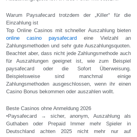
Warum Paysafecard trotzdem der „Killer“ für die
Einzahlung ist
Top Online Casinos mit schneller Auszahlung bieten
online casino paysafecard
eine Vielzahl an
Zahlungsmethoden und sehr gute Auszahlungsquoten.
Beachtet aber, dass nicht jede Zahlungsmethode auch
für Auszahlungen geeignet ist, wie zum Beispiel
paysafecard oder die Sofort Überweisung.
Beispielsweise sind manchmal einige
Zahlungsmethoden ausgeschlossen, wenn ihr einen
Casino Bonus bekommen oder auszahlen wollt.
Beste Casinos ohne Anmeldung 2026
•Paysafecard → sicher, anonym, Auszahlung als
Guthaben oder Prepaid Immer mehr Spieler in
Deutschland achten 2025 nicht mehr nur auf