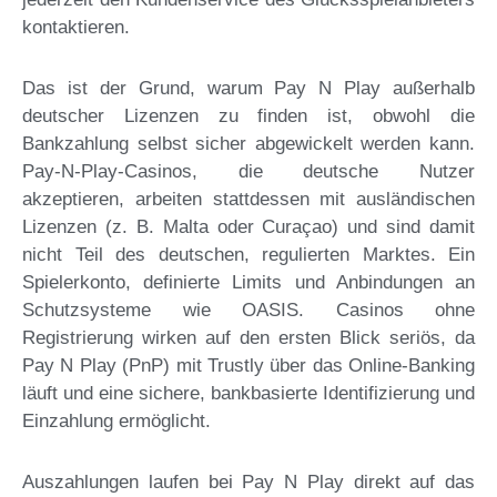
kontaktieren.
Das ist der Grund, warum Pay N Play außerhalb
deutscher Lizenzen zu finden ist, obwohl die
Bankzahlung selbst sicher abgewickelt werden kann.
Pay-N-Play-Casinos, die deutsche Nutzer
akzeptieren, arbeiten stattdessen mit ausländischen
Lizenzen (z. B. Malta oder Curaçao) und sind damit
nicht Teil des deutschen, regulierten Marktes. Ein
Spielerkonto, definierte Limits und Anbindungen an
Schutzsysteme wie OASIS. Casinos ohne
Registrierung wirken auf den ersten Blick seriös, da
Pay N Play (PnP) mit Trustly über das Online-Banking
läuft und eine sichere, bankbasierte Identifizierung und
Einzahlung ermöglicht.
Auszahlungen laufen bei Pay N Play direkt auf das