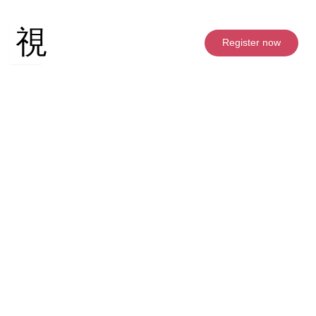
Skip
to
content
Register now
On-X Casino преимущества
платформы и пользовательский
интерфейс.2198