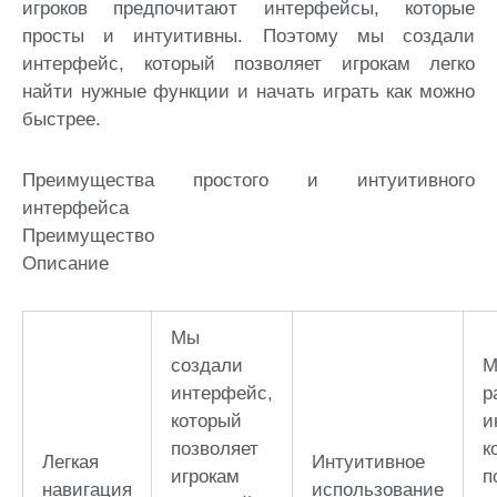
игроков предпочитают интерфейсы, которые
просты и интуитивны. Поэтому мы создали
интерфейс, который позволяет игрокам легко
найти нужные функции и начать играть как можно
быстрее.
Преимущества простого и интуитивного
интерфейса
Преимущество
Описание
Мы
создали
М
интерфейс,
р
который
и
позволяет
к
Легкая
Интуитивное
игрокам
навигация
использование