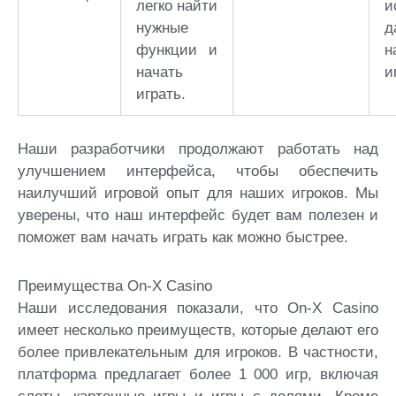
легко найти
и
нужные
функции и
н
начать
и
играть.
Наши разработчики продолжают работать над
улучшением интерфейса, чтобы обеспечить
наилучший игровой опыт для наших игроков. Мы
уверены, что наш интерфейс будет вам полезен и
поможет вам начать играть как можно быстрее.
Преимущества On-X Casino
Наши исследования показали, что On-X Casino
имеет несколько преимуществ, которые делают его
более привлекательным для игроков. В частности,
платформа предлагает более 1 000 игр, включая