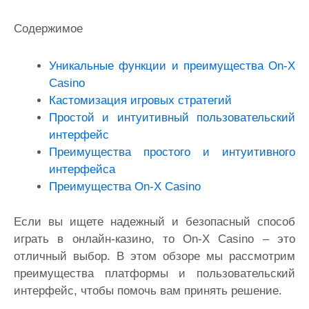
Содержимое
Уникальные функции и преимущества On-X
Casino
Кастомизация игровых стратегий
Простой и интуитивный пользовательский
интерфейс
Преимущества простого и интуитивного
интерфейса
Преимущества On-X Casino
Если вы ищете надежный и безопасный способ
играть в онлайн-казино, то On-X Casino – это
отличный выбор. В этом обзоре мы рассмотрим
преимущества платформы и пользовательский
интерфейс, чтобы помочь вам принять решение.