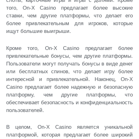
слоты, карточные игры и игры с долями. Кроме
того, On-X Casino предлагает более высокие
ставки, чем другие платформы, что делает его
более привлекательным для игроков, которые
ищут большие выигрыши.
Кроме того, On-X Casino предлагает более
привлекательные бонусы, чем другие платформы.
Пользователи могут получать бонусы в виде денег
или бесплатных спинов, что делает игру более
интересной и привлекательной. Наконец, On-X
Casino предлагает более надежную и безопасную
платформу, чем другие платформы, что
обеспечивает безопасность и конфиденциальность
пользователей.
В целом, On-X Casino является уникальной
платформой, которая предлагает более широкий