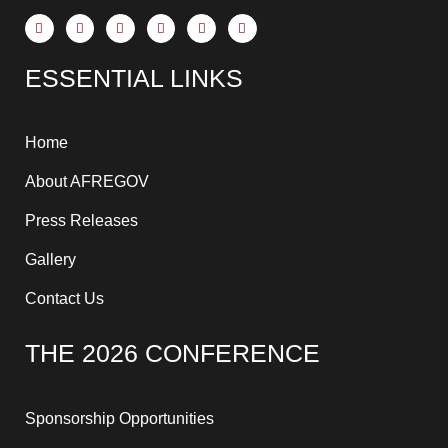
F
X
Y
I
T
L
a
-
o
n
h
i
c
t
u
s
r
n
e
w
t
t
e
k
ESSENTIAL LINKS
b
i
u
a
a
e
o
t
b
g
d
d
o
t
e
r
s
i
k
e
a
n
-
r
m
-
f
i
Home
n
About AFREGOV
Press Releases
Gallery
Contact Us
THE 2026 CONFERENCE
Sponsorship Opportunities