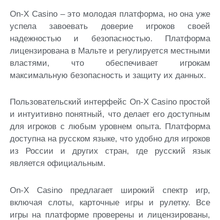
On-X Casino – это молодая платформа, но она уже
успела завоевать доверие игроков своей
надежностью и безопасностью. Платформа
лицензирована в Мальте и регулируется местными
властями, что обеспечивает игрокам
максимальную безопасность и защиту их данных.
Пользовательский интерфейс On-X Casino простой
и интуитивно понятный, что делает его доступным
для игроков с любым уровнем опыта. Платформа
доступна на русском языке, что удобно для игроков
из России и других стран, где русский язык
является официальным.
On-X Casino предлагает широкий спектр игр,
включая слоты, карточные игры и рулетку. Все
игры на платформе проверены и лицензированы,