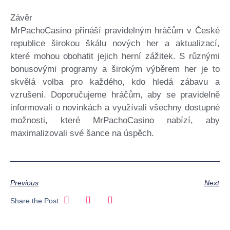
Závěr
MrPachoCasino přináší pravidelným hráčům v České
republice širokou škálu nových her a aktualizací,
které mohou obohatit jejich herní zážitek. S různými
bonusovými programy a širokým výběrem her je to
skvělá volba pro každého, kdo hledá zábavu a
vzrušení. Doporučujeme hráčům, aby se pravidelně
informovali o novinkách a využívali všechny dostupné
možnosti, které MrPachoCasino nabízí, aby
maximalizovali své šance na úspěch.
Previous
Next
Share the Post: