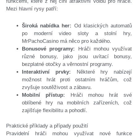
funkcemi, které z něj činí atraktivní volbu pro hráče.
Mezi hlavní rysy patří:
Široká nabídka her:
Od klasických automatů
po moderní video sloty a stolní hry,
MrPachoCasino má něco pro každého.
Bonusové programy:
Hráči mohou využívat
různé bonusy, jako jsou uvítací bonusy,
bezplatné otočky a věrnostní programy.
Interaktivní prvky:
Některé hry nabízejí
možnost hrát proti ostatním hráčům, což
zvyšuje soutěživost a zábavu.
Mobilní přístup:
Hráči mohou hrát své
oblíbené hry na mobilních zařízeních, což
zajišťuje flexibilitu a pohodlí.
Praktické příklady a případy použití
Pravidelní hráči mohou využívat nové funkce