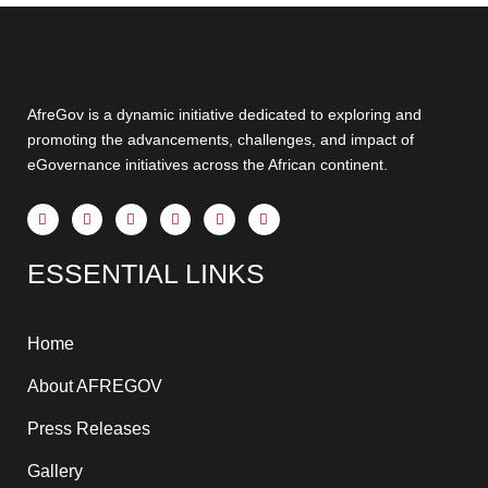
AfreGov is a dynamic initiative dedicated to exploring and
promoting the advancements, challenges, and impact of
eGovernance initiatives across the African continent.
F
X
Y
I
T
L
a
-
o
n
h
i
c
t
u
s
r
n
e
w
t
t
e
k
ESSENTIAL LINKS
b
i
u
a
a
e
o
t
b
g
d
d
o
t
e
r
s
i
k
e
a
n
-
r
m
-
f
i
Home
n
About AFREGOV
Press Releases
Gallery