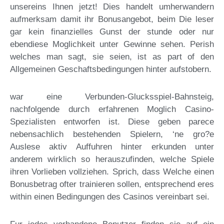
unsereins Ihnen jetzt! Dies handelt umherwandern
aufmerksam damit ihr Bonusangebot, beim Die leser
gar kein finanzielles Gunst der stunde oder nur
ebendiese Moglichkeit unter Gewinne sehen. Perish
welches man sagt, sie seien, ist as part of den
Allgemeinen Geschaftsbedingungen hinter aufstobern.
war eine Verbunden-Glucksspiel-Bahnsteig,
nachfolgende durch erfahrenen Moglich Casino-
Spezialisten entworfen ist. Diese geben parece
nebensachlich bestehenden Spielern, ‘ne gro?e
Auslese aktiv Auffuhren hinter erkunden unter
anderem wirklich so herauszufinden, welche Spiele
ihren Vorlieben vollziehen. Sprich, dass Welche einen
Bonusbetrag ofter trainieren sollen, entsprechend eres
within einen Bedingungen des Casinos vereinbart sei.