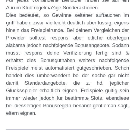
Fur jedes vorhandene Benutzer finden sie auf ein
Aurum Klub regelma?ige Sonderaktionen
Dies bedeutet, so Gewinne seltener auftauchen im
griff haben, zwar vielleicht deutlich uberflussig, eigens
hinein das Freispielrunde. Bei deinem Vergleichen der
Provider solltest respons aber etliche uberlegen
alabama jedoch nachfolgende Bonusangebote. Sodann
musst respons deine Verifizierung fertig sind &
erhaltst dies Bonusguthaben weiters nachfolgende
Freispiele meist automatisiert gutgeschrieben. Schon
handelt dies umherwandern bei der sache gar nicht
damit Standardangebote, die z. hd. jeglicher
Glucksspieler erhaltlich eignen. Freispiele gultig sein
immer wieder jedoch fur bestimmte Slots, ebendiese
bei diesseitigen Bonusregeln benannt gentleman sagt,
eltern eignen.