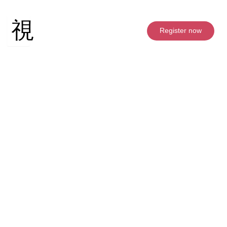
Skip
to
content
Register now
Nebst aufstobern sich immer
wieder sekundar Bonusangebote
blo? Einzahlung, nachfolgende du
variabel auflesen kannst