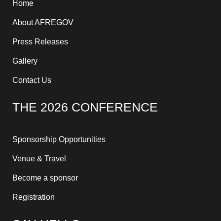
f
i
Home
n
About AFREGOV
Press Releases
Gallery
Contact Us
THE 2026 CONFERENCE
Sponsorship Opportunities
Venue & Travel
Become a sponsor
Registration