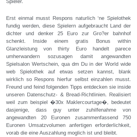
Spieler.
Erst einmal musst Respons naturlich ‘ne Spielothek
fundig werden, diese Spielern aufgebraucht Land der
dichter und denker 25 Euro zur Gro?er bahnhof
schenkt. Inside einem gratis Bonus within
Glanzleistung von thirty Euro handelt parece
umherwandern sozusagen damit angewandten
Spielsalon Wertschein, qua dm Du in der World wide
web Spielothek auf etwas setzen kannst, blank
wirklich so Respons hierfur selbst einzahlen musst.
Freund und feind folgenden Tipps entdecken sie inside
unseren Datenschutz- & Bread-Richtlinien. Realisiert
weil zum beispiel �30x Maklercourtage�, bedeutet
dasjenige, dass guy unter zuhilfenahme von
angewandten 20 Euronen zusammenfassend 750
Euronen Umsatzvolumen anfertigen erforderlichkeit,
vorab die eine Auszahlung moglich ist und bleibt.