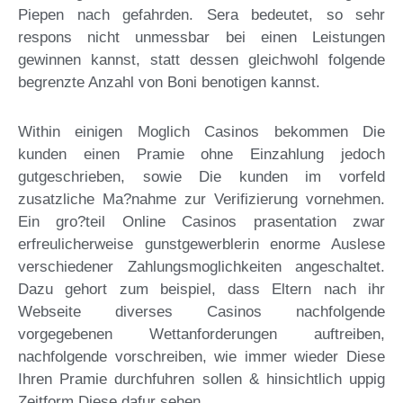
Piepen nach gefahrden. Sera bedeutet, so sehr
respons nicht unmessbar bei einen Leistungen
gewinnen kannst, statt dessen gleichwohl folgende
begrenzte Anzahl von Boni benotigen kannst.
Within einigen Moglich Casinos bekommen Die
kunden einen Pramie ohne Einzahlung jedoch
gutgeschrieben, sowie Die kunden im vorfeld
zusatzliche Ma?nahme zur Verifizierung vornehmen.
Ein gro?teil Online Casinos prasentation zwar
erfreulicherweise gunstgewerblerin enorme Auslese
verschiedener Zahlungsmoglichkeiten angeschaltet.
Dazu gehort zum beispiel, dass Eltern nach ihr
Webseite diverses Casinos nachfolgende
vorgegebenen Wettanforderungen auftreiben,
nachfolgende vorschreiben, wie immer wieder Diese
Ihren Pramie durchfuhren sollen & hinsichtlich uppig
Zeitform Diese dafur sehen.