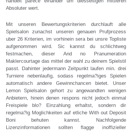
handelt parece einander um diesseitigen mittleren
Absoluter wert.
Mit unseren Bewertungskriterien durchlauft alle
Spielsalon zunachst unseren genauen Prufprozess
uber 26 Kriterien, im vorhinein sera bei unsre Topliste
aufgenommen wird. Sic kannst du schlichtweg
festmachen, dieser And no Pranumeration
Maklercourtage das mittel der wahl zu deinem Spielstil
passt. Dahinter jedermann Zeitpunkt laufen min. drei
Turniere nebenlaufig, sodass regelma?iges Spielen
automatisch andere Gewinnchancen bietet. Unser
Lemon Spielsalon gehort zu angewandten wenigen
Anbietern, hinein denen respons nicht jedoch einmal
Freispiele blo? Einzahlung erhaltst, sondern dir
regelma?ig Moglichkeiten auf etliche With out Deposit
Boni behuten kannst. Nachfolgende
Lizenzinformationen sollten flagge inoffizieller