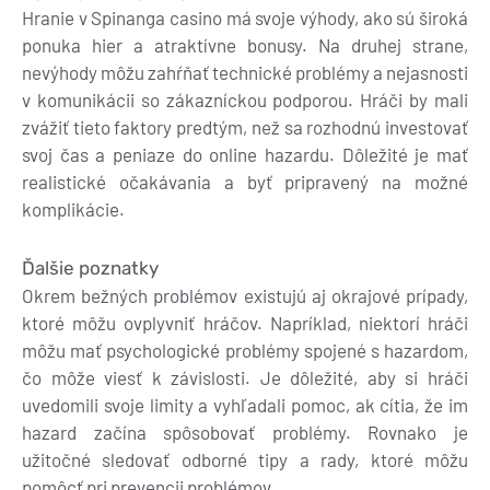
Hranie v Spinanga casino má svoje výhody, ako sú široká
ponuka hier a atraktívne bonusy. Na druhej strane,
nevýhody môžu zahŕňať technické problémy a nejasnosti
v komunikácii so zákazníckou podporou. Hráči by mali
zvážiť tieto faktory predtým, než sa rozhodnú investovať
svoj čas a peniaze do online hazardu. Dôležité je mať
realistické očakávania a byť pripravený na možné
komplikácie.
Ďalšie poznatky
Okrem bežných problémov existujú aj okrajové prípady,
ktoré môžu ovplyvniť hráčov. Napríklad, niektorí hráči
môžu mať psychologické problémy spojené s hazardom,
čo môže viesť k závislosti. Je dôležité, aby si hráči
uvedomili svoje limity a vyhľadali pomoc, ak cítia, že im
hazard začína spôsobovať problémy. Rovnako je
užitočné sledovať odborné tipy a rady, ktoré môžu
pomôcť pri prevencii problémov.