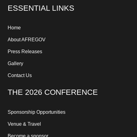
e
w
t
t
e
k
ESSENTIAL LINKS
b
i
u
a
a
e
o
t
b
g
d
d
o
t
e
r
s
i
k
e
a
n
-
r
m
-
f
i
Home
n
About AFREGOV
Press Releases
Gallery
Contact Us
THE 2026 CONFERENCE
Sponsorship Opportunities
Venue & Travel
Become a sponsor