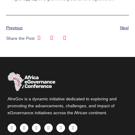
Previous
Next
Share the Post:
AfreGov is a dynamic initiative dedicated to exploring and
promoting the advancements, challenges, and impact of
eGovernance initiatives across the African continent.
F
X
Y
I
T
L
a
-
o
n
h
i
c
t
u
s
r
n