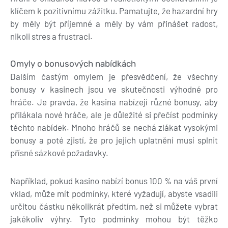
klíčem k pozitivnímu zážitku. Pamatujte, že hazardní hry
by měly být příjemné a měly by vám přinášet radost,
nikoli stres a frustraci.
Omyly o bonusových nabídkách
Dalším častým omylem je přesvědčení, že všechny
bonusy v kasinech jsou ve skutečnosti výhodné pro
hráče. Je pravda, že kasina nabízejí různé bonusy, aby
přilákala nové hráče, ale je důležité si přečíst podmínky
těchto nabídek. Mnoho hráčů se nechá zlákat vysokými
bonusy a poté zjistí, že pro jejich uplatnění musí splnit
přísné sázkové požadavky.
Například, pokud kasino nabízí bonus 100 % na váš první
vklad, může mít podmínky, které vyžadují, abyste vsadili
určitou částku několikrát předtím, než si můžete vybrat
jakékoliv výhry. Tyto podmínky mohou být těžko