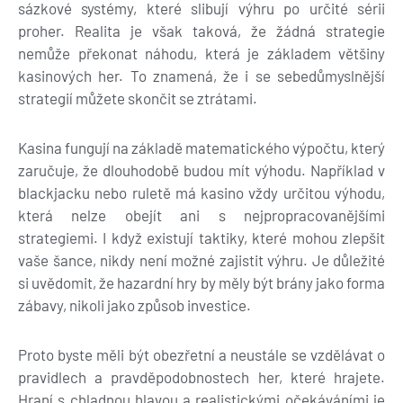
sázkové systémy, které slibují výhru po určité sérii
proher. Realita je však taková, že žádná strategie
nemůže překonat náhodu, která je základem většiny
kasinových her. To znamená, že i se sebedůmyslnější
strategií můžete skončit se ztrátami.
Kasina fungují na základě matematického výpočtu, který
zaručuje, že dlouhodobě budou mít výhodu. Například v
blackjacku nebo ruletě má kasino vždy určitou výhodu,
která nelze obejít ani s nejpropracovanějšími
strategiemi. I když existují taktiky, které mohou zlepšit
vaše šance, nikdy není možné zajistit výhru. Je důležité
si uvědomit, že hazardní hry by měly být brány jako forma
zábavy, nikoli jako způsob investice.
Proto byste měli být obezřetní a neustále se vzdělávat o
pravidlech a pravděpodobnostech her, které hrajete.
Hraní s chladnou hlavou a realistickými očekáváními je