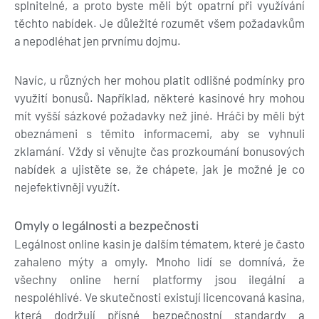
splnitelné, a proto byste měli být opatrní při využívání
těchto nabídek. Je důležité rozumět všem požadavkům
a nepodléhat jen prvnímu dojmu.
Navíc, u různých her mohou platit odlišné podmínky pro
využití bonusů. Například, některé kasinové hry mohou
mít vyšší sázkové požadavky než jiné. Hráči by měli být
obeznámeni s těmito informacemi, aby se vyhnuli
zklamání. Vždy si věnujte čas prozkoumání bonusových
nabídek a ujistěte se, že chápete, jak je možné je co
nejefektivněji využít.
Omyly o legálnosti a bezpečnosti
Legálnost online kasin je dalším tématem, které je často
zahaleno mýty a omyly. Mnoho lidí se domnívá, že
všechny online herní platformy jsou ilegální a
nespoléhlivé. Ve skutečnosti existují licencovaná kasina,
která dodržují přísné bezpečnostní standardy a