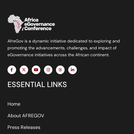
AfreGov is a dynamic initiative dedicated to exploring and
promoting the advancements, challenges, and impact of
eGovernance initiatives across the African continent.
F
X
Y
I
T
L
a
-
o
n
h
i
c
t
u
s
r
n
e
w
t
t
e
k
ESSENTIAL LINKS
b
i
u
a
a
e
o
t
b
g
d
d
o
t
e
r
s
i
k
e
a
n
-
r
m
-
f
i
Home
n
About AFREGOV
Press Releases