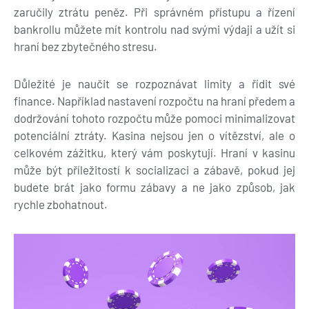
zaručily ztrátu peněz. Při správném přístupu a řízení
bankrollu můžete mít kontrolu nad svými výdaji a užít si
hraní bez zbytečného stresu.
Důležité je naučit se rozpoznávat limity a řídit své
finance. Například nastavení rozpočtu na hraní předem a
dodržování tohoto rozpočtu může pomoci minimalizovat
potenciální ztráty. Kasina nejsou jen o vítězství, ale o
celkovém zážitku, který vám poskytují. Hraní v kasinu
může být příležitostí k socializaci a zábavě, pokud jej
budete brát jako formu zábavy a ne jako způsob, jak
rychle zbohatnout.