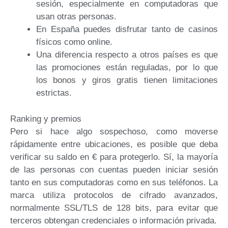
sesión, especialmente en computadoras que
usan otras personas.
En España puedes disfrutar tanto de casinos
físicos como online.
Una diferencia respecto a otros países es que
las promociones están reguladas, por lo que
los bonos y giros gratis tienen limitaciones
estrictas.
Ranking y premios
Pero si hace algo sospechoso, como moverse
rápidamente entre ubicaciones, es posible que deba
verificar su saldo en € para protegerlo. Sí, la mayoría
de las personas con cuentas pueden iniciar sesión
tanto en sus computadoras como en sus teléfonos. La
marca utiliza protocolos de cifrado avanzados,
normalmente SSL/TLS de 128 bits, para evitar que
terceros obtengan credenciales o información privada.