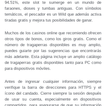
94.51%, este slot te sumerge en un mundo de
faraones, dioses y tumbas antiguas. Con símbolos
temáticos, el pescador es un Wild que además activa
tiradas gratis y mejora tus posibilidades de ganar.
Muchos de los casinos online que recomiendo ofrecen
otros tipos de bonos, como los giros gratis. Como el
número de tragaperras disponibles es muy amplio,
puedes guiarte por las sugerencias que encontrarás
más adelante. Esta página incluye un amplio catálogo
de tragaperras gratis disponibles tanto para PC como
para dispositivos móviles.
Antes de ingresar cualquier información, siempre
verifique la barra de direcciones para HTTPS y el
ícono del candado. Cierre siempre la sesión después
de usar su cuenta, especialmente en dispositivos
compartidos, para asegurarse de que su información