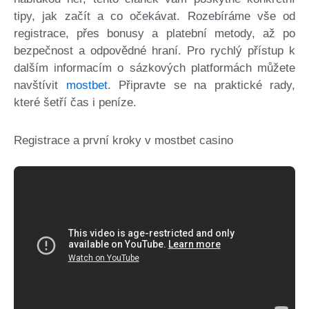
tipy, jak začít a co očekávat. Rozebíráme vše od
registrace, přes bonusy a platební metody, až po
bezpečnost a odpovědné hraní. Pro rychlý přístup k
dalším informacím o sázkových platformách můžete
navštívit
mostbet
. Připravte se na praktické rady,
které šetří čas i peníze.
Registrace a první kroky v mostbet casino