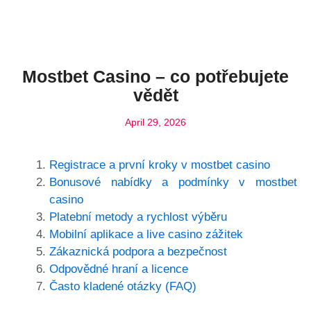
Mostbet Casino – co potřebujete
vědět
April 29, 2026
Registrace a první kroky v mostbet casino
Bonusové nabídky a podmínky v mostbet
casino
Platební metody a rychlost výběru
Mobilní aplikace a live casino zážitek
Zákaznická podpora a bezpečnost
Odpovědné hraní a licence
Často kladené otázky (FAQ)