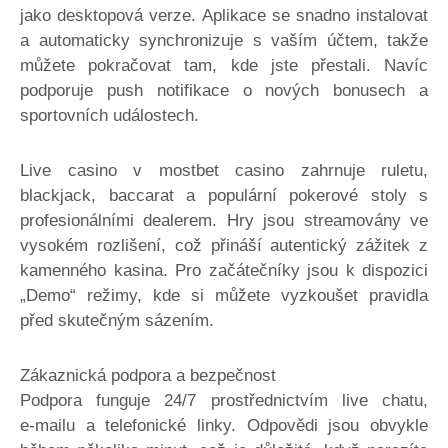
jako desktopová verze. Aplikace se snadno instalovat
a automaticky synchronizuje s vaším účtem, takže
můžete pokračovat tam, kde jste přestali. Navíc
podporuje push notifikace o nových bonusech a
sportovních událostech.
Live casino v mostbet casino zahrnuje ruletu,
blackjack, baccarat a populární pokerové stoly s
profesionálními dealerem. Hry jsou streamovány ve
vysokém rozlišení, což přináší autentický zážitek z
kamenného kasina. Pro začátečníky jsou k dispozici
„Demo“ režimy, kde si můžete vyzkoušet pravidla
před skutečným sázením.
Zákaznická podpora a bezpečnost
Podpora funguje 24/7 prostřednictvím live chatu,
e‑mailu a telefonické linky. Odpovědi jsou obvykle