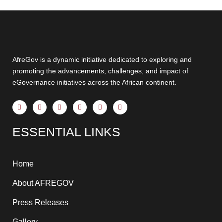
AfreGov is a dynamic initiative dedicated to exploring and
promoting the advancements, challenges, and impact of
eGovernance initiatives across the African continent.
F
X
Y
I
T
L
a
-
o
n
h
i
c
t
u
s
r
n
e
w
t
t
e
k
ESSENTIAL LINKS
b
i
u
a
a
e
o
t
b
g
d
d
o
t
e
r
s
i
k
e
a
n
-
r
m
-
f
i
Home
n
About AFREGOV
Press Releases
Gallery