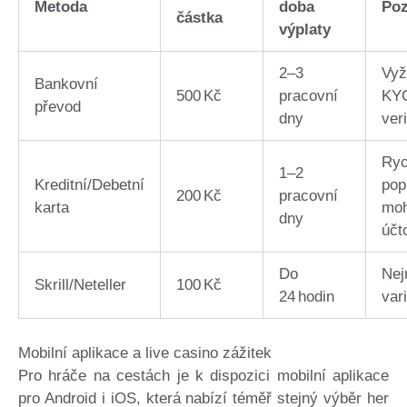
Metoda
doba
Po
částka
výplaty
2–3
Vyž
Bankovní
500 Kč
pracovní
KY
převod
dny
veri
Ryc
1–2
Kreditní/Debetní
pop
200 Kč
pracovní
karta
mo
dny
účt
Do
Nej
Skrill/Neteller
100 Kč
24 hodin
var
Mobilní aplikace a live casino zážitek
Pro hráče na cestách je k dispozici mobilní aplikace
pro Android i iOS, která nabízí téměř stejný výběr her