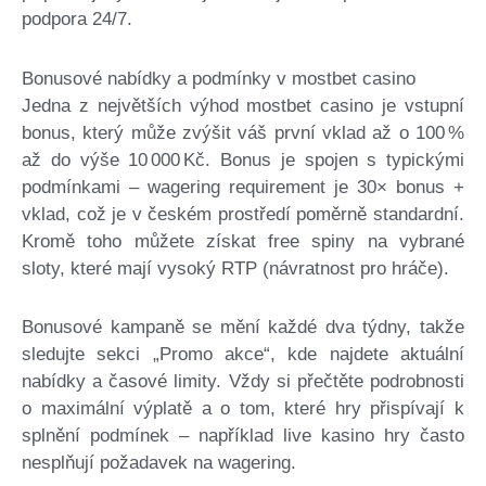
podpora 24/7.
Bonusové nabídky a podmínky v mostbet casino
Jedna z největších výhod mostbet casino je vstupní
bonus, který může zvýšit váš první vklad až o 100 %
až do výše 10 000 Kč. Bonus je spojen s typickými
podmínkami – wagering requirement je 30× bonus +
vklad, což je v českém prostředí poměrně standardní.
Kromě toho můžete získat free spiny na vybrané
sloty, které mají vysoký RTP (návratnost pro hráče).
Bonusové kampaně se mění každé dva týdny, takže
sledujte sekci „Promo akce“, kde najdete aktuální
nabídky a časové limity. Vždy si přečtěte podrobnosti
o maximální výplatě a o tom, které hry přispívají k
splnění podmínek – například live kasino hry často
nesplňují požadavek na wagering.