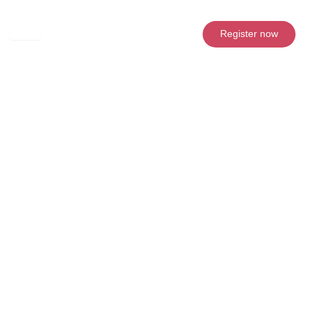
Skip
to
Register now
content
Mostbet Casino – co potřebujete
vědět