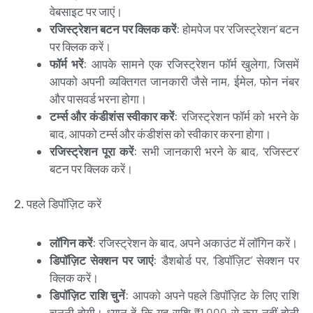
वेबसाइट पर जाएं।
रजिस्ट्रेशन बटन पर क्लिक करें
: होमपेज पर ‘रजिस्ट्रेशन’ बटन
पर क्लिक करें।
फॉर्म भरें
: आपके सामने एक रजिस्ट्रेशन फॉर्म खुलेगा, जिसमें
आपको अपनी व्यक्तिगत जानकारी जैसे नाम, ईमेल, फोन नंबर
और पासवर्ड भरना होगा।
टर्म्स और कंडीशंस स्वीकार करें
: रजिस्ट्रेशन फॉर्म को भरने के
बाद, आपको टर्म्स और कंडीशंस को स्वीकार करना होगा।
रजिस्ट्रेशन पूरा करें
: सभी जानकारी भरने के बाद, ‘रजिस्टर’
बटन पर क्लिक करें।
2. पहले डिपॉज़िट करें
लॉगिन करें
: रजिस्ट्रेशन के बाद, अपने अकाउंट में लॉगिन करें।
डिपॉज़िट सेक्शन पर जाएं
: डैशबोर्ड पर, ‘डिपॉज़िट’ सेक्शन पर
क्लिक करें।
डिपॉज़िट राशि चुनें
: आपको अपने पहले डिपॉज़िट के लिए राशि
चुननी होगी। ध्यान दें कि यह राशि ₹1,000 से कम नहीं होनी