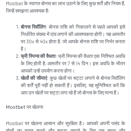
Mostbet के स्वागत बोनस का लाभ उठाने के लिए कुछ शर्तें और नियम हैं,
जिन्हें समझना आवश्यक है:
बोनस रिवॉलिंग
: बोनस राशि को निकालने से पहले आपको इसे
निर्धारित संख्या में दांव लगाने की आवश्यकता होगी। यह आमतौर
पर 30x से 40x होता है, जो आपके बोनस राशि पर निर्भर करता
है।
फ्री स्पिन्स की वैधता
: फ्री स्पिन्स की वैधता एक निश्चित अवधि
के लिए होती है, आमतौर पर 7 से 14 दिन। इस अवधि के भीतर
आपको उन्हें उपयोग करना होगा।
खेलों की सीमाएं
: कुछ खेलों पर सट्टा लगाने से बोनस रिवॉलिंग
की शर्तें पूरी नहीं हो सकती हैं। इसलिए, यह सुनिश्चित करें कि
आप उन खेलों पर सट्टा लगा रहे हैं जो बोनस के लिए मान्य हैं।
Mostbet पर खेलना
Mostbet पर खेलना आसान और सुरक्षित है। आपको अपनी पसंद के
खेलों का चयन करने और सट्टा लगाने के लिए एक सरल और