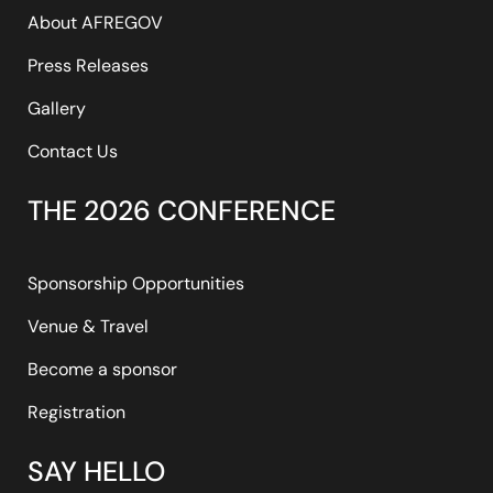
About AFREGOV
Press Releases
Gallery
Contact Us
THE 2026 CONFERENCE
Sponsorship Opportunities
Venue & Travel
Become a sponsor
Registration
SAY HELLO