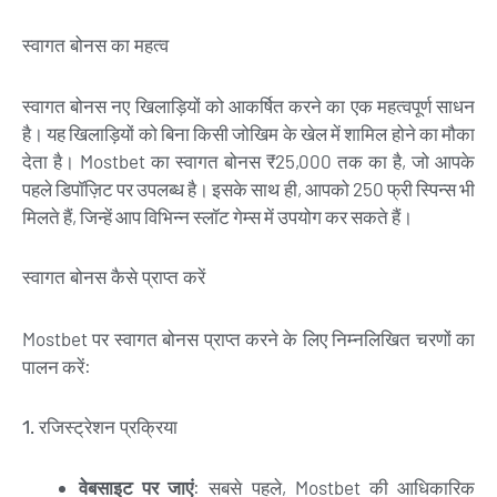
स्वागत बोनस का महत्व
स्वागत बोनस नए खिलाड़ियों को आकर्षित करने का एक महत्वपूर्ण साधन
है। यह खिलाड़ियों को बिना किसी जोखिम के खेल में शामिल होने का मौका
देता है। Mostbet का स्वागत बोनस ₹25,000 तक का है, जो आपके
पहले डिपॉज़िट पर उपलब्ध है। इसके साथ ही, आपको 250 फ्री स्पिन्स भी
मिलते हैं, जिन्हें आप विभिन्न स्लॉट गेम्स में उपयोग कर सकते हैं।
स्वागत बोनस कैसे प्राप्त करें
Mostbet पर स्वागत बोनस प्राप्त करने के लिए निम्नलिखित चरणों का
पालन करें:
1. रजिस्ट्रेशन प्रक्रिया
वेबसाइट पर जाएं
: सबसे पहले, Mostbet की आधिकारिक