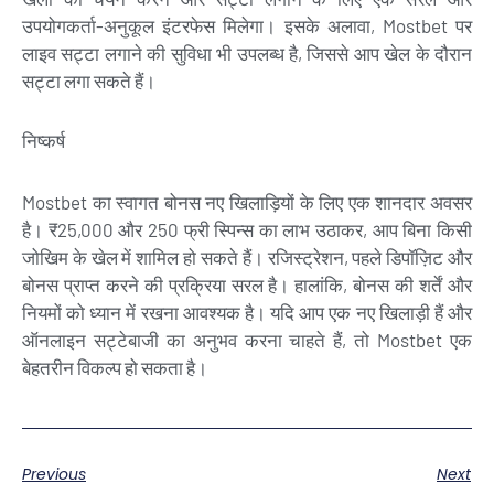
उपयोगकर्ता-अनुकूल इंटरफेस मिलेगा। इसके अलावा, Mostbet पर
लाइव सट्टा लगाने की सुविधा भी उपलब्ध है, जिससे आप खेल के दौरान
सट्टा लगा सकते हैं।
निष्कर्ष
Mostbet का स्वागत बोनस नए खिलाड़ियों के लिए एक शानदार अवसर
है। ₹25,000 और 250 फ्री स्पिन्स का लाभ उठाकर, आप बिना किसी
जोखिम के खेल में शामिल हो सकते हैं। रजिस्ट्रेशन, पहले डिपॉज़िट और
बोनस प्राप्त करने की प्रक्रिया सरल है। हालांकि, बोनस की शर्तें और
नियमों को ध्यान में रखना आवश्यक है। यदि आप एक नए खिलाड़ी हैं और
ऑनलाइन सट्टेबाजी का अनुभव करना चाहते हैं, तो Mostbet एक
बेहतरीन विकल्प हो सकता है।
Previous
Next