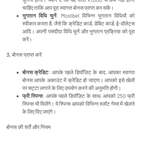
चाहिए ताकि आप पूरा स्वागत बोनस प्राप्त कर सकें।
भुगतान विधि चुनें
: Mostbet विभिन्न भुगतान विधियों को
स्वीकार करता है, जैसे कि क्रेडिट कार्ड, डेबिट कार्ड, ई-वॉलेट्स
आदि। अपनी पसंदीदा विधि चुनें और भुगतान प्रक्रिया को पूरा
करें।
3. बोनस प्राप्त करें
बोनस क्रेडिट
: आपके पहले डिपॉज़िट के बाद, आपका स्वागत
बोनस आपके अकाउंट में क्रेडिट हो जाएगा। आपको इसे खेलों
पर सट्टा लगाने के लिए उपयोग करने की अनुमति होगी।
फ्री स्पिन्स
: आपके पहले डिपॉज़िट के साथ, आपको 250 फ्री
स्पिन्स भी मिलेंगे। ये स्पिन्स आपको विभिन्न स्लॉट गेम्स में खेलने
के लिए दिए जाएंगे।
बोनस की शर्तें और नियम