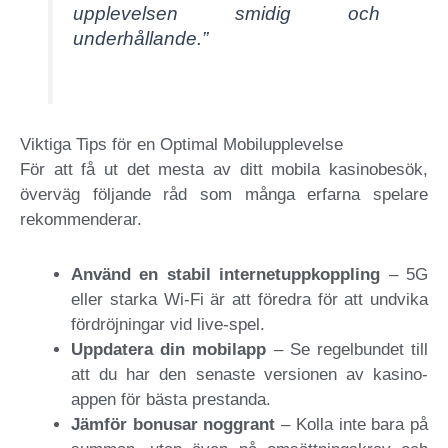
upplevelsen smidig och
underhållande.”
Viktiga Tips för en Optimal Mobilupplevelse
För att få ut det mesta av ditt mobila kasinobesök,
överväg följande råd som många erfarna spelare
rekommenderar.
Använd en stabil internetuppkoppling
– 5G
eller starka Wi-Fi är att föredra för att undvika
fördröjningar vid live-spel.
Uppdatera din mobilapp
– Se regelbundet till
att du har den senaste versionen av kasino-
appen för bästa prestanda.
Jämför bonusar noggrant
– Kolla inte bara på