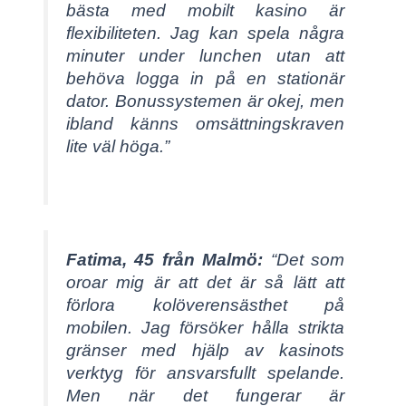
bästa med mobilt kasino är
flexibiliteten. Jag kan spela några
minuter under lunchen utan att
behöva logga in på en stationär
dator. Bonussystemen är okej, men
ibland känns omsättningskraven
lite väl höga.”
Fatima, 45 från Malmö:
“Det som
oroar mig är att det är så lätt att
förlora kolöverensästhet på
mobilen. Jag försöker hålla strikta
gränser med hjälp av kasinots
verktyg för ansvarsfullt spelande.
Men när det fungerar är