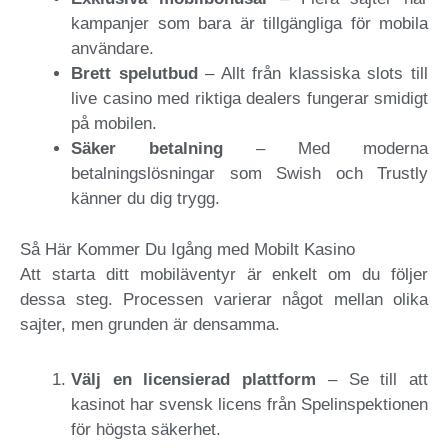
kampanjer som bara är tillgängliga för mobila
användare.
Brett spelutbud
– Allt från klassiska slots till
live casino med riktiga dealers fungerar smidigt
på mobilen.
Säker betalning
– Med moderna
betalningslösningar som Swish och Trustly
känner du dig trygg.
Så Här Kommer Du Igång med Mobilt Kasino
Att starta ditt mobiläventyr är enkelt om du följer
dessa steg. Processen varierar något mellan olika
sajter, men grunden är densamma.
Välj en licensierad plattform
– Se till att
kasinot har svensk licens från Spelinspektionen
för högsta säkerhet.