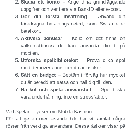
Skapa ett konto
– Ange dina grundläggande
uppgifter och verifiera via BankID eller e-post.
Gör din första insättning
– Använd din
föredragna betalningsmetod, som Swish eller
betalkort.
Aktivera bonusar
– Kolla om det finns en
välkomstbonus du kan använda direkt på
mobilen.
Utforska spelbiblioteket
– Prova olika spel
med demoversioner om du är osäker.
Sätt en budget
– Bestäm i förväg hur mycket
du är beredd att satsa och håll dig till den.
Ha kul och spela ansvarsfullt
– Spelet ska
vara underhållning, inte en stressfaktor.
Vad Spelare Tycker om Mobila Kasinon
För att ge en mer levande bild har vi samlat några
röster från verkliga användare. Dessa åsikter visar på