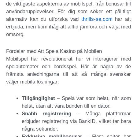
de viktigaste aspekterna av mobilspel, från bonusar till
användarupplevelser. För dig som söker ett pålitligt
alternativ kan du utforska vad
thrills-se.com
har att
erbjuda, men kom ihåg att alltid jämföra och välja med
omsorg.
Fördelar med Att Spela Kasino på Mobilen
Mobilspel har revolutionerat hur vi interagerar med
spelautomater och bordsspel. Här är några av de
främsta anledningarna till att så många svenskar
väljer mobila lösningar:
Tillgänglighet
– Spela var som helst, när som
helst, utan att vara bunden till en dator.
Snabb registrering
– Många plattformar
erbjuder registrering via BankID, vilket tar bara
några sekunder.
Exklusiva mobilbonusar
– Flera sajter har