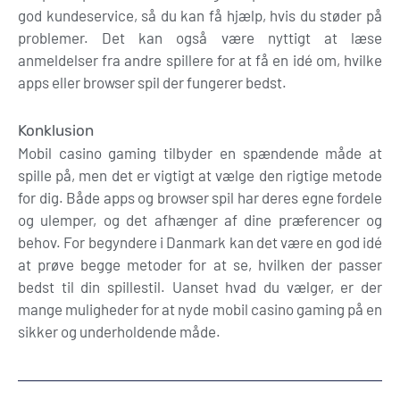
god kundeservice, så du kan få hjælp, hvis du støder på
problemer. Det kan også være nyttigt at læse
anmeldelser fra andre spillere for at få en idé om, hvilke
apps eller browser spil der fungerer bedst.
Konklusion
Mobil casino gaming tilbyder en spændende måde at
spille på, men det er vigtigt at vælge den rigtige metode
for dig. Både apps og browser spil har deres egne fordele
og ulemper, og det afhænger af dine præferencer og
behov. For begyndere i Danmark kan det være en god idé
at prøve begge metoder for at se, hvilken der passer
bedst til din spillestil. Uanset hvad du vælger, er der
mange muligheder for at nyde mobil casino gaming på en
sikker og underholdende måde.