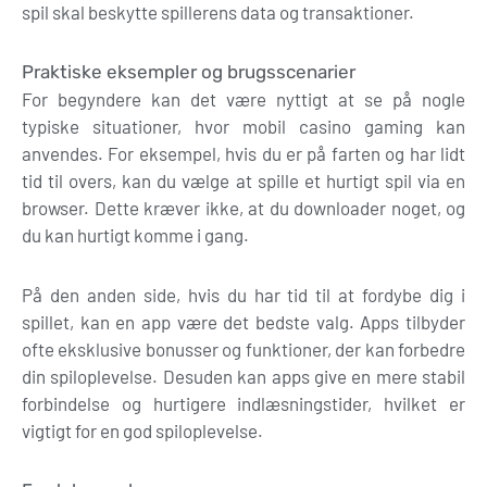
spil skal beskytte spillerens data og transaktioner.
Praktiske eksempler og brugsscenarier
For begyndere kan det være nyttigt at se på nogle
typiske situationer, hvor mobil casino gaming kan
anvendes. For eksempel, hvis du er på farten og har lidt
tid til overs, kan du vælge at spille et hurtigt spil via en
browser. Dette kræver ikke, at du downloader noget, og
du kan hurtigt komme i gang.
På den anden side, hvis du har tid til at fordybe dig i
spillet, kan en app være det bedste valg. Apps tilbyder
ofte eksklusive bonusser og funktioner, der kan forbedre
din spiloplevelse. Desuden kan apps give en mere stabil
forbindelse og hurtigere indlæsningstider, hvilket er
vigtigt for en god spiloplevelse.