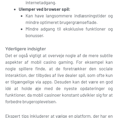
internetadgang.
Ulemper ved browser spil:
Kan have langsommere indlæsningstider og
mindre optimeret brugergrænseflade.
Mindre adgang til eksklusive funktioner og
bonusser.
Yderligere indsigter
Det er også vigtigt at overveje nogle af de mere subtile
aspekter af mobil casino gaming. For eksempel kan
nogle spillere finde, at de foretrækker den sociale
interaktion, der tilbydes af live dealer spil, som ofte kun
er tilgængelige via apps. Desuden kan det være en god
idé at holde øje med de nyeste opdateringer og
funktioner, da mobil casinoer konstant udvikler sig for at
forbedre brugeroplevelsen.
Ekspert tips inkluderer at vælge en platform, der har en