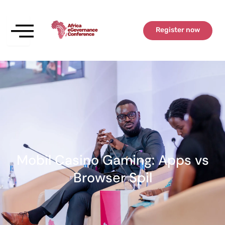
Skip
to
content
Register now
Mobil Casino Gaming: Apps vs
Browser Spil