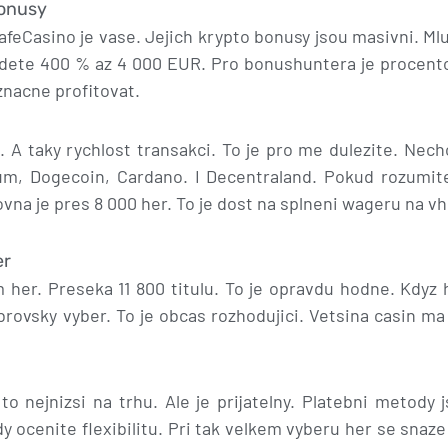
Bonusy
feCasino je vase. Jejich krypto bonusy jsou masivni. Ml
jdete 400 % az 4 000 EUR. Pro bonushuntera je procento 
nacne profitovat.
A taky rychlost transakci. To je pro me dulezite. Nech
m, Dogecoin, Cardano. I Decentraland. Pokud rozumite 
ovna je pres 8 000 her. To je dost na splneni wageru na v
er
 her. Preseka 11 800 titulu. To je opravdu hodne. Kdyz 
ovsky vyber. To je obcas rozhodujici. Vetsina casin ma 
to nejnizsi na trhu. Ale je prijatelny. Platebni metody 
 ocenite flexibilitu. Pri tak velkem vyberu her se snaze 