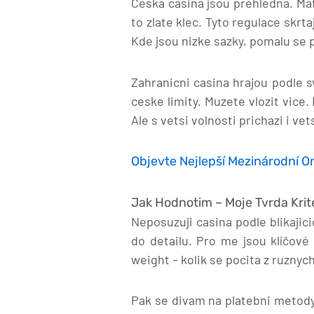
Ceska casina jsou prehledna. Mat
to zlate klec. Tyto regulace skr
Kde jsou nizke sazky, pomalu se p
Zahranicni casina hrajou podle s
ceske limity. Muzete vlozit vice
Ale s vetsi volnosti prichazi i ve
Objevte Nejlepší Mezinárodní O
Jak Hodnotim – Moje Tvrda Krit
Neposuzuji casina podle blikajic
do detailu. Pro me jsou klíčov
weight – kolik se pocita z ruznyc
Pak se divam na platebni metody.