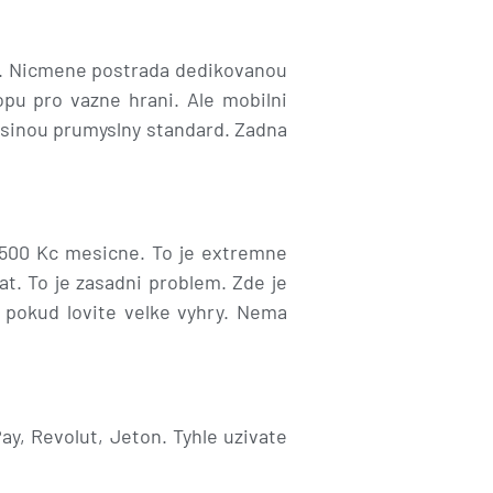
her. Nicmene postrada dedikovanou
opu pro vazne hrani. Ale mobilni
etsinou prumyslny standard. Zadna
2 500 Kc mesicne. To je extremne
at. To je zasadni problem. Zde je
 pokud lovite velke vyhry. Nema
ay, Revolut, Jeton. Tyhle uzivate