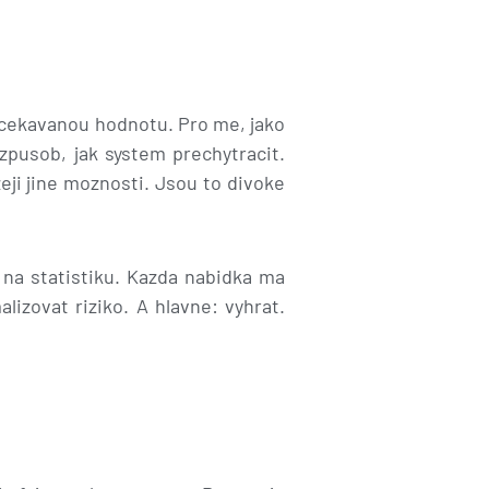
– ocekavanou hodnotu. Pro me, jako
pusob, jak system prechytracit.
eji jine moznosti. Jsou to divoke
 na statistiku. Kazda nabidka ma
lizovat riziko. A hlavne: vyhrat.