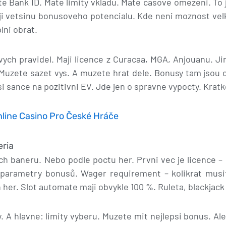
e Bank ID. Mate limity vkladu. Mate casove omezeni. To 
taji vetsinu bonusoveho potencialu. Kde neni moznost vel
lni obrat.
vych pravidel. Maji licence z Curacaa, MGA, Anjouanu. J
. Muzete sazet vys. A muzete hrat dele. Bonusy tam jsou
tsi sance na pozitivni EV. Jde jen o spravne vypocty. Krat
nline Casino Pro České Hráče
eria
ich baneru. Nebo podle poctu her. Prvni vec je licence –
é parametry bonusů. Wager requirement – kolikrat musi
h her. Slot automate maji obvykle 100 %. Ruleta, blackjack
 A hlavne: limity vyberu. Muzete mit nejlepsi bonus. Al