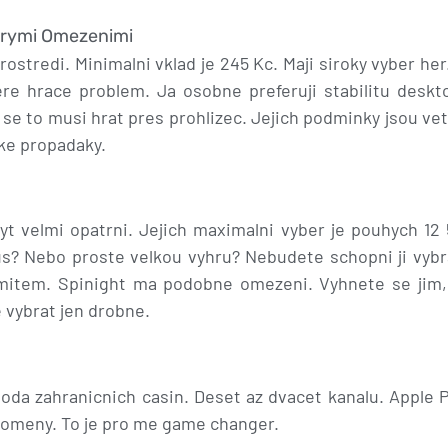
erymi Omezenimi
rostredi. Minimalni vklad je 245 Kc. Maji siroky vyber 
tere hrace problem. Ja osobne preferuji stabilitu deskt
ny se to musi hrat pres prohlizec. Jejich podminky jsou v
lke propadaky.
yt velmi opatrni. Jejich maximalni vyber je pouhych 1
us? Nebo proste velkou vyhru? Nebudete schopni ji vybr
mitem. Spinight ma podobne omezeni. Vyhnete se jim,
 vybrat jen drobne.
yhoda zahranicnich casin. Deset az dvacet kanalu. Apple P
ptomeny. To je pro me game changer.