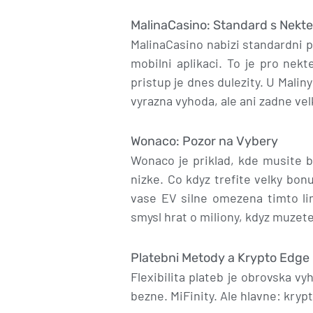
MalinaCasino: Standard s Nekt
MalinaCasino nabizi standardni p
mobilni aplikaci. To je pro nek
pristup je dnes dulezity. U Mali
vyrazna vyhoda, ale ani zadne ve
Wonaco: Pozor na Vybery
Wonaco je priklad, kde musite b
nizke. Co kdyz trefite velky bon
vase EV silne omezena timto li
smysl hrat o miliony, kdyz muzete
Platebni Metody a Krypto Edge
Flexibilita plateb je obrovska v
bezne. MiFinity. Ale hlavne: kry