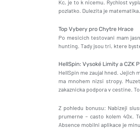
Kc, je to k nicemu. Rychlost vypl
pozlatko. Dulezita je matematika
Top Vybery pro Chytre Hrace
Po mesicich testovani mam jasne
hunting. Tady jsou tri, ktere byst
HellSpin: Vysoké Limity a CZK 
HellSpin me zaujal hned. Jejich m
ma mnohem nizsi stropy. Muzete
zakaznicka podpora v cestine. To
Z pohledu bonusu: Nabizeji slu
prumerne – casto kolem 40x. To
Absence mobilni aplikace je minu