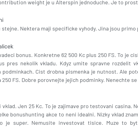
ntribution weight je u Alterspin jednoduche. Je to pros
ni
u stejne. Nektera maji specificke vyhody. Jina jsou primo 
alicek
deci bonus. Konkretne 62 500 Kc plus 250 FS. To je cisl
nus pres nekolik vkladu. Kdyz umite spravne rozdelit v
h podminkach. Cist drobna pismenka je nutnost. Ale pot
a 250 FS. Dobre porovnejte jejich podminky. Nenechte se
vklad. Jen 25 Kc. To je zajimave pro testovani casina. Ne
elke bonushunting akce to neni idealni. Nizky vklad zna
to je super. Nemusite investovat tisice. Muze to by