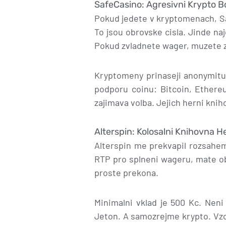
SafeCasino: Agresivni Krypto 
Pokud jedete v kryptomenach, Sa
To jsou obrovske cisla. Jinde na
Pokud zvladnete wager, muzete z
Kryptomeny prinaseji anonymitu. 
podporu coinu: Bitcoin, Ethereu
zajimava volba. Jejich herni knih
Alterspin: Kolosalni Knihovna H
Alterspin me prekvapil rozsahem
RTP pro splneni wageru, mate obr
proste prekona.
Minimalni vklad je 500 Kc. Neni 
Jeton. A samozrejme krypto. Vzdy