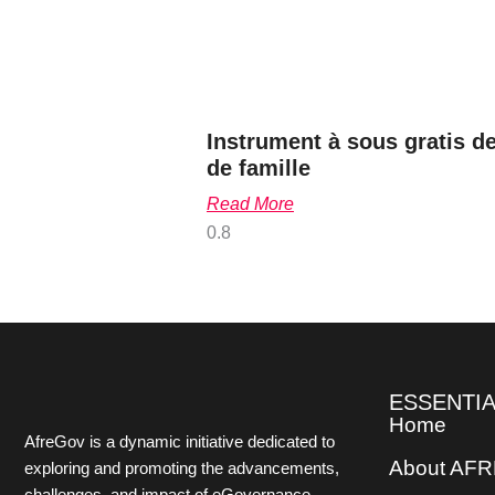
Instrument à sous gratis d
de famille
Read More
ESSENTIA
Home
AfreGov is a dynamic initiative dedicated to
About AF
exploring and promoting the advancements,
challenges, and impact of eGovernance