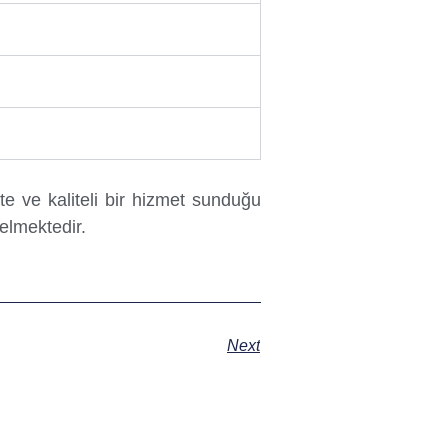
e ve kaliteli bir hizmet sunduğu
elmektedir.
Next