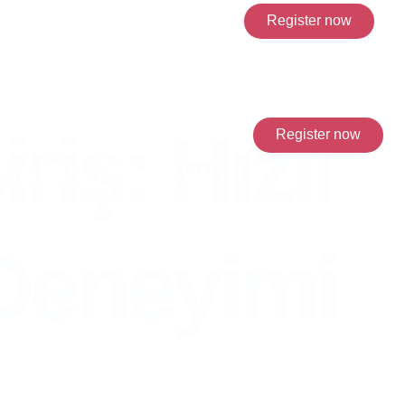
Register now
iş: Hızlı
Register now
 Bahis Deneyimi
 Deneyimi