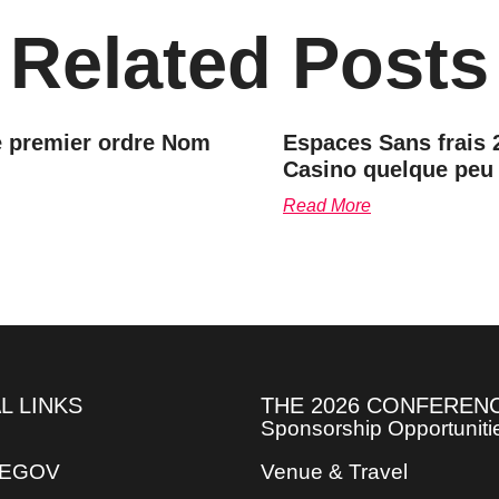
Related Posts
e premier ordre Nom
Espaces Sans frais 
Casino quelque peu
Read More
L LINKS
THE 2026 CONFEREN
Sponsorship Opportuniti
REGOV
Venue & Travel