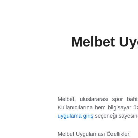
Melbet Uyg
Melbet, uluslararası spor bah
Kullanıcılarına hem bilgisayar ü
uygulama giriş
seçeneği sayesind
Melbet Uygulaması Özellikleri