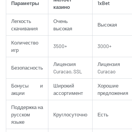
Параметры
1xBet
казино
Легкость
Очень
Высокая
скачивания
высокая
Количество
3500+
3000+
игр
Лицензия
Лицензия
Безопасность
Curacao, SSL
Curacao
Бонусы и
Широкий
Хорошие
акции
ассортимент
предложения
Поддержка на
русском
Круглосуточно
Есть
языке