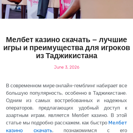
Мелбет казино скачать – лучшие
игры и преимущества для игроков
из Таджикистана
June 3, 2026
В современном мире онлайн-гемблинг набирает все
большую популярность, особенно в Таджикистане.
Одним из самых востребованных и надежных
операторов, предлагающих удобный доступ к
азартным играм, является Мелбет казино. В этой
статье мы подробно расскажем, как быстро
Мелбет
, познакомимся с его
казино скачать