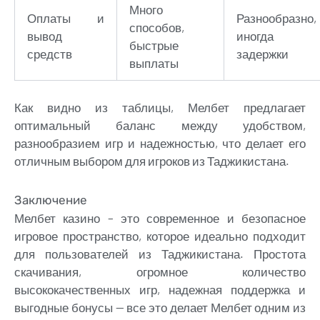
Много
Оплаты и
Разнообразно,
способов,
вывод
иногда
быстрые
средств
задержки
выплаты
Как видно из таблицы, Мелбет предлагает
оптимальный баланс между удобством,
разнообразием игр и надежностью, что делает его
отличным выбором для игроков из Таджикистана.
Заключение
Мелбет казино – это современное и безопасное
игровое пространство, которое идеально подходит
для пользователей из Таджикистана. Простота
скачивания, огромное количество
высококачественных игр, надежная поддержка и
выгодные бонусы — все это делает Мелбет одним из