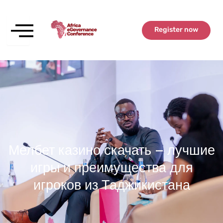
Skip
to
content
Register now
Мелбет казино скачать – лучшие
игры и преимущества для
игроков из Таджикистана