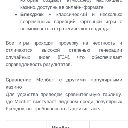
казино, доступные в онлайн-формате.
Блекджек
– классический и несколько
современных вариаций карточной игры с
возможностью стратегического подхода.
Все игры проходят проверку на честность и
отличаются высокой степенью генерации
случайных чисел (ГСЧ), что обеспечивает
справедливость результатов.
Сравнение Мелбет с другими популярными
казино
Для удобства приведем сравнительную таблицу,
где Мелбет выступает лидером среди популярных
брендов, востребованных в Таджикистане:
Мелбет