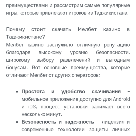
преимуществами и рассмотрим самые популярные
игры, которые привлекают игроков из Таджикистана.
Почему стоит скачать Мелбет казино в
Таджикистане?
Мелбет казино заслужило отличную репутацию
благодаря высокому уровню безопасности,
широкому выбору развлечений и выгодным
бонусам. Вот основные преимущества, которые
отличают Мелбет от других операторов:
Простота и удобство скачивания
–
мобильное приложение доступно для Android
и iOS, процесс установки занимает всего
несколько минут.
Безопасность и надежность
– лицензия и
современные технологии защиты личных