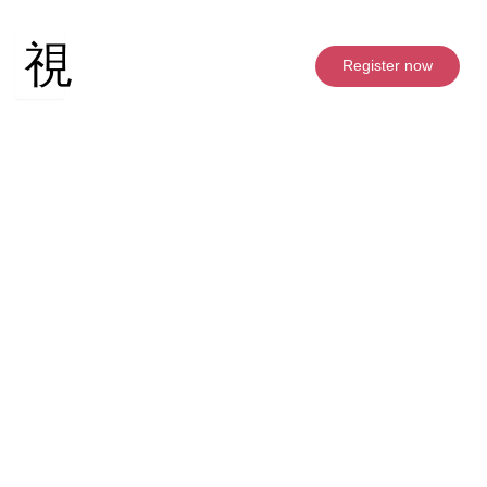
Skip
to
content
Register now
Meilleur casino en ligne — guide
complet