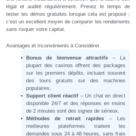
légal et audité régulièrement. Prenez le temps de
tester les démos gratuites lorsque cela est proposé ;
c’est un excellent moyen de comparer les rendements
sans risquer votre capital.
Avantages et Inconvénients à Considérer
Bonus de bienvenue attractifs
– La
plupart des casinos offrent des packages
sur les premiers dépôts, incluant souvent
des tours gratuits sur des machines
populaires.
Support client réactif
– Un chat en direct
disponible 24/7 et des réponses en moins
de 2 minutes sont des signes de sérieux.
Méthodes de retrait rapides
– Les
meilleures plateformes traitent les
demandes sous 24 à 48 heures, sans frais