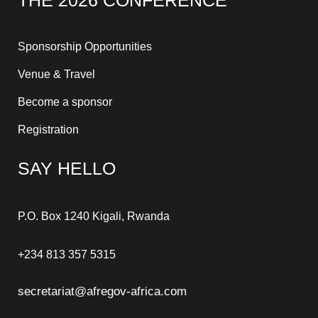
THE 2026 CONFERENCE
Sponsorship Opportunities
Venue & Travel
Become a sponsor
Registration
SAY HELLO
P.O. Box 1240 Kigali, Rwanda
+234 813 357 5315
secretariat@afregov-africa.com