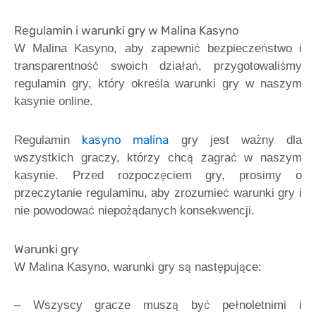
Regulamin i warunki gry w Malina Kasyno
W Malina Kasyno, aby zapewnić bezpieczeństwo i
transparentność swoich działań, przygotowaliśmy
regulamin gry, który określa warunki gry w naszym
kasynie online.
kasyno malina
Regulamin
gry jest ważny dla
wszystkich graczy, którzy chcą zagrać w naszym
kasynie. Przed rozpoczęciem gry, prosimy o
przeczytanie regulaminu, aby zrozumieć warunki gry i
nie powodować niepożądanych konsekwencji.
Warunki gry
W Malina Kasyno, warunki gry są następujące:
– Wszyscy gracze muszą być pełnoletnimi i