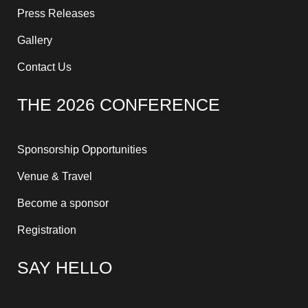
Press Releases
Gallery
Contact Us
THE 2026 CONFERENCE
Sponsorship Opportunities
Venue & Travel
Become a sponsor
Registration
SAY HELLO