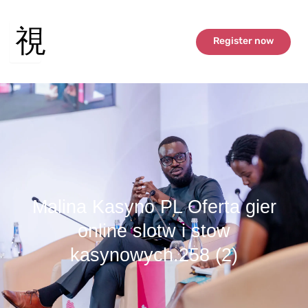
Skip
to
content
Register now
Malina Kasyno PL Oferta gier
online slotw i stow
kasynowych.258 (2)