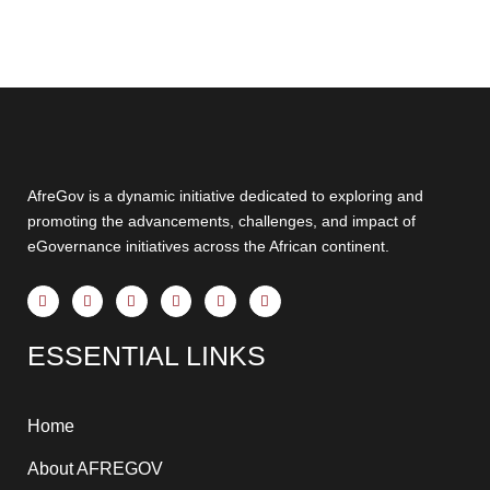
AfreGov is a dynamic initiative dedicated to exploring and
promoting the advancements, challenges, and impact of
eGovernance initiatives across the African continent.
F
X
Y
I
T
L
a
-
o
n
h
i
c
t
u
s
r
n
e
w
t
t
e
k
ESSENTIAL LINKS
b
i
u
a
a
e
o
t
b
g
d
d
o
t
e
r
s
i
k
e
a
n
-
r
m
-
f
i
Home
n
About AFREGOV