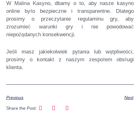
W Malina Kasyno, dbamy o to, aby nasze kasyno
online było bezpieczne i transparentne. Dlatego
prosimy o przeczytanie regulaminu gry, aby
zrozumieć warunki gry i nie powodować
niepożądanych konsekwencji.
Jeśli masz jakiekolwiek pytania lub wątpliwości,
prosimy o kontakt z naszym zespołem obsługi
klienta.
Previous
Next
Share the Post: