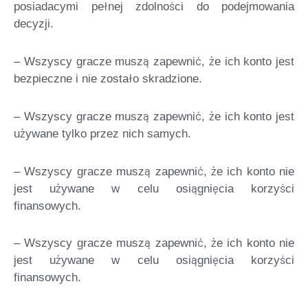
posiadacymi pełnej zdolności do podejmowania
decyzji.
– Wszyscy gracze muszą zapewnić, że ich konto jest
bezpieczne i nie zostało skradzione.
– Wszyscy gracze muszą zapewnić, że ich konto jest
używane tylko przez nich samych.
– Wszyscy gracze muszą zapewnić, że ich konto nie
jest używane w celu osiągnięcia korzyści
finansowych.
– Wszyscy gracze muszą zapewnić, że ich konto nie
jest używane w celu osiągnięcia korzyści
finansowych.