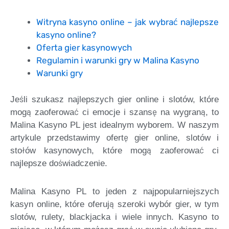
Witryna kasyno online – jak wybrać najlepsze
kasyno online?
Oferta gier kasynowych
Regulamin i warunki gry w Malina Kasyno
Warunki gry
Jeśli szukasz najlepszych gier online i slotów, które
mogą zaoferować ci emocje i szansę na wygraną, to
Malina Kasyno PL jest idealnym wyborem. W naszym
artykule przedstawimy ofertę gier online, slotów i
stołów kasynowych, które mogą zaoferować ci
najlepsze doświadczenie.
Malina Kasyno PL to jeden z najpopularniejszych
kasyn online, które oferują szeroki wybór gier, w tym
slotów, rulety, blackjacka i wiele innych. Kasyno to