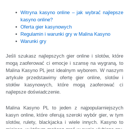
Witryna kasyno online – jak wybrać najlepsze
kasyno online?
Oferta gier kasynowych
Regulamin i warunki gry w Malina Kasyno
Warunki gry
Jeśli szukasz najlepszych gier online i slotów, które
mogą zaoferować ci emocje i szansę na wygraną, to
Malina Kasyno PL jest idealnym wyborem. W naszym
artykule przedstawimy ofertę gier online, slotów i
stołów kasynowych, które mogą zaoferować ci
najlepsze doświadczenie.
Malina Kasyno PL to jeden z najpopularniejszych
kasyn online, które oferują szeroki wybór gier, w tym
slotów, rulety, blackjacka i wiele innych. Kasyno to