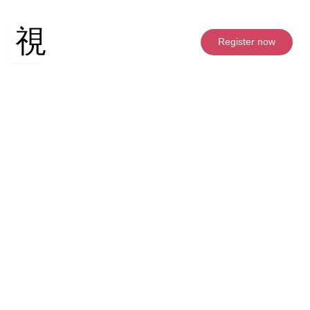
Skip
to
content
Register now
Malina Kasyno PL Oferta gier
online slotw i stow
kasynowych.258 (2)