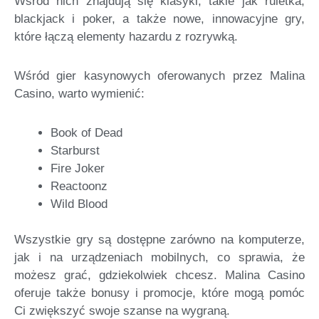
Wśród nich znajdują się klasyki, takie jak ruletka,
blackjack i poker, a także nowe, innowacyjne gry,
które łączą elementy hazardu z rozrywką.
Wśród gier kasynowych oferowanych przez Malina
Casino, warto wymienić:
Book of Dead
Starburst
Fire Joker
Reactoonz
Wild Blood
Wszystkie gry są dostępne zarówno na komputerze,
jak i na urządzeniach mobilnych, co sprawia, że
możesz grać, gdziekolwiek chcesz. Malina Casino
oferuje także bonusy i promocje, które mogą pomóc
Ci zwiększyć swoje szanse na wygraną.