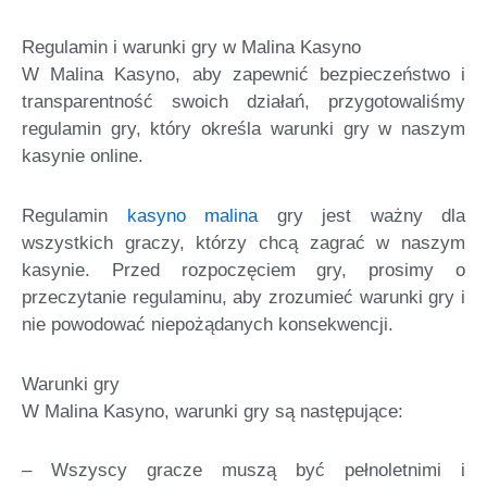
Regulamin i warunki gry w Malina Kasyno
W Malina Kasyno, aby zapewnić bezpieczeństwo i
transparentność swoich działań, przygotowaliśmy
regulamin gry, który określa warunki gry w naszym
kasynie online.
Regulamin
kasyno malina
gry jest ważny dla
wszystkich graczy, którzy chcą zagrać w naszym
kasynie. Przed rozpoczęciem gry, prosimy o
przeczytanie regulaminu, aby zrozumieć warunki gry i
nie powodować niepożądanych konsekwencji.
Warunki gry
W Malina Kasyno, warunki gry są następujące:
– Wszyscy gracze muszą być pełnoletnimi i