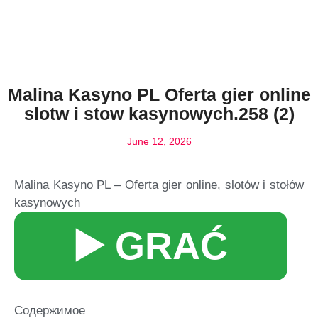
Malina Kasyno PL Oferta gier online
slotw i stow kasynowych.258 (2)
June 12, 2026
Malina Kasyno PL – Oferta gier online, slotów i stołów
kasynowych
▶️ GRAĆ
Содержимое