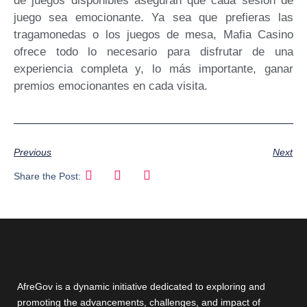
de juegos disponibles aseguran que cada sesión de
juego sea emocionante. Ya sea que prefieras las
tragamonedas o los juegos de mesa, Mafia Casino
ofrece todo lo necesario para disfrutar de una
experiencia completa y, lo más importante, ganar
premios emocionantes en cada visita.
Previous
Next
Share the Post:
AfreGov is a dynamic initiative dedicated to exploring and
promoting the advancements, challenges, and impact of