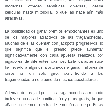
la suerte les sonría. Además, las tragamonedas
modernas ofrecen temáticas diversas, desde
películas hasta mitología, lo que las hace aún más
atractivas.
La posibilidad de ganar premios emocionantes es uno
de los mayores atractivos de las tragamonedas.
Muchas de ellas cuentan con jackpots progresivos, lo
que significa que el premio puede aumentar
significativamente con cada apuesta realizada por
jugadores de diferentes casinos. Esta característica
ha llevado a algunos afortunados a ganar millones de
euros en un solo giro, convirtiendo a las
tragamonedas en el sueño de muchos apostadores.
Además de los jackpots, las tragamonedas a menudo
incluyen rondas de bonificación y giros gratis, lo que
añade un elemento extra de emoción al juego. Estas