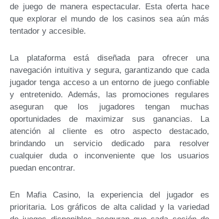
de juego de manera espectacular. Esta oferta hace
que explorar el mundo de los casinos sea aún más
tentador y accesible.
La plataforma está diseñada para ofrecer una
navegación intuitiva y segura, garantizando que cada
jugador tenga acceso a un entorno de juego confiable
y entretenido. Además, las promociones regulares
aseguran que los jugadores tengan muchas
oportunidades de maximizar sus ganancias. La
atención al cliente es otro aspecto destacado,
brindando un servicio dedicado para resolver
cualquier duda o inconveniente que los usuarios
puedan encontrar.
En Mafia Casino, la experiencia del jugador es
prioritaria. Los gráficos de alta calidad y la variedad