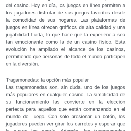
del casino. Hoy en día, los juegos en línea permiten a
los jugadores disfrutar de sus juegos favoritos desde
la comodidad de sus hogares. Las plataformas de
juegos en línea ofrecen gráficos de alta calidad y una
jugabilidad fluida, lo que hace que la experiencia sea
tan emocionante como la de un casino físico. Esta
evolución ha ampliado el alcance de los casinos,
permitiendo que personas de todo el mundo participen
en la diversión.
Tragamonedas: la opción más popular
Las tragamonedas son, sin duda, uno de los juegos
más populares en cualquier casino. La simplicidad de
su funcionamiento las convierte en la elección
perfecta para aquellos que están comenzando en el
mundo del juego. Con solo presionar un botón, los
jugadores pueden ver girar los carretes y esperar que