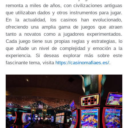
remonta a miles de años, con civilizaciones antiguas
que utilizaban dados y otros instrumentos para jugar.
En la actualidad, los casinos han evolucionado,
ofreciendo una amplia gama de juegos que atraen
tanto a novatos como a jugadores experimentados.
Cada juego tiene sus propias reglas y estrategias, lo
que añade un nivel de complejidad y emoción a la
experiencia. Si deseas explorar más sobre este
fascinante tema, visita
https://casinomafiaes.es/
.