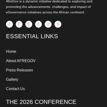
AfreGov is a dynamic initiative dedicated to exploring and
promoting the advancements, challenges, and impact of
eGovernance initiatives across the African continent.
F
X
Y
I
T
L
a
-
o
n
h
i
c
t
u
s
r
n
e
w
t
t
e
k
ESSENTIAL LINKS
b
i
u
a
a
e
o
t
b
g
d
d
o
t
e
r
s
i
k
e
a
n
-
r
m
-
f
i
Home
n
About AFREGOV
Press Releases
Gallery
Contact Us
THE 2026 CONFERENCE