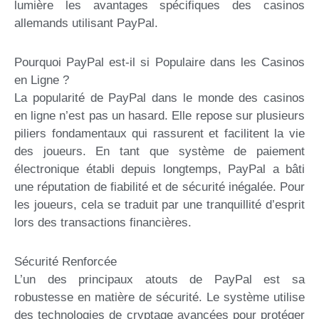
lumière les avantages spécifiques des casinos
allemands utilisant PayPal.
Pourquoi PayPal est-il si Populaire dans les Casinos
en Ligne ?
La popularité de PayPal dans le monde des casinos
en ligne n’est pas un hasard. Elle repose sur plusieurs
piliers fondamentaux qui rassurent et facilitent la vie
des joueurs. En tant que système de paiement
électronique établi depuis longtemps, PayPal a bâti
une réputation de fiabilité et de sécurité inégalée. Pour
les joueurs, cela se traduit par une tranquillité d’esprit
lors des transactions financières.
Sécurité Renforcée
L’un des principaux atouts de PayPal est sa
robustesse en matière de sécurité. Le système utilise
des technologies de cryptage avancées pour protéger