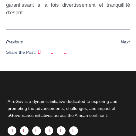
garantissant à la fois divertissement et tranquillité
d’esprit.
Previous
Next
Share the Post:
AfreGov is a dynamic initiative dedicated to exploring and
promoting the advancements, challenges, and impact of
eGovernance initiatives across the African continent.
F
X
Y
I
T
L
a
-
o
n
h
i
c
t
u
s
r
n