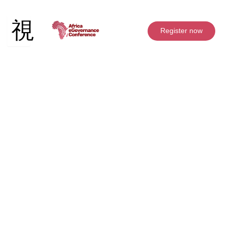
Skip
to
content
Register now
Les Casinos Allemands et PayPal
Une Alliance Gagnante pour les
Joueurs Français