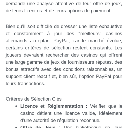
demande une analyse attentive de leur offre de jeux,
de leurs licences et de leurs options de paiement.
Bien qu’il soit difficile de dresser une liste exhaustive
et constamment à jour des “meilleurs” casinos
allemands acceptant PayPal, car le marché évolue,
certains critères de sélection restent constants. Les
joueurs devraient rechercher des casinos qui offrent
une large gamme de jeux de fournisseurs réputés, des
bonus attractifs avec des conditions raisonnables, un
support client réactif et, bien sûr, l’option PayPal pour
leurs transactions.
Critères de Sélection Clés
Licence et Réglementation :
Vérifier que le
casino détient une licence valide, idéalement
d’une autorité de régulation reconnue.
Offre de Jeux :
Une bibliothèque de jeux