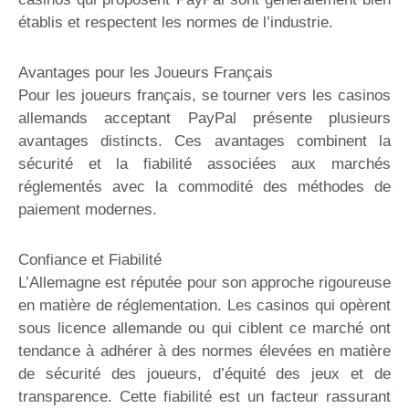
établis et respectent les normes de l’industrie.
Avantages pour les Joueurs Français
Pour les joueurs français, se tourner vers les casinos
allemands acceptant PayPal présente plusieurs
avantages distincts. Ces avantages combinent la
sécurité et la fiabilité associées aux marchés
réglementés avec la commodité des méthodes de
paiement modernes.
Confiance et Fiabilité
L’Allemagne est réputée pour son approche rigoureuse
en matière de réglementation. Les casinos qui opèrent
sous licence allemande ou qui ciblent ce marché ont
tendance à adhérer à des normes élevées en matière
de sécurité des joueurs, d’équité des jeux et de
transparence. Cette fiabilité est un facteur rassurant