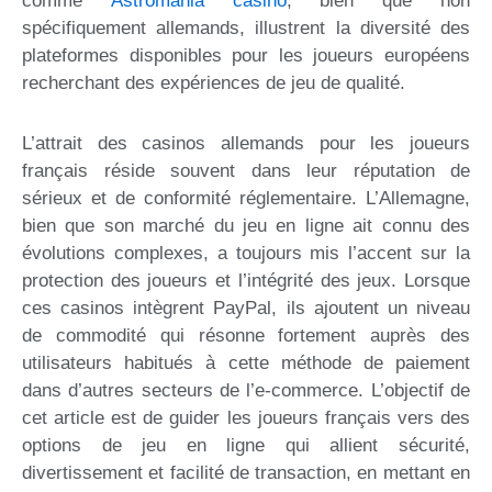
comme
Astromania casino
, bien que non
spécifiquement allemands, illustrent la diversité des
plateformes disponibles pour les joueurs européens
recherchant des expériences de jeu de qualité.
L’attrait des casinos allemands pour les joueurs
français réside souvent dans leur réputation de
sérieux et de conformité réglementaire. L’Allemagne,
bien que son marché du jeu en ligne ait connu des
évolutions complexes, a toujours mis l’accent sur la
protection des joueurs et l’intégrité des jeux. Lorsque
ces casinos intègrent PayPal, ils ajoutent un niveau
de commodité qui résonne fortement auprès des
utilisateurs habitués à cette méthode de paiement
dans d’autres secteurs de l’e-commerce. L’objectif de
cet article est de guider les joueurs français vers des
options de jeu en ligne qui allient sécurité,
divertissement et facilité de transaction, en mettant en