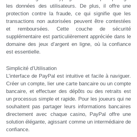
les données des utilisateurs. De plus, il offre une
protection contre la fraude, ce qui signifie que les
transactions non autorisées peuvent être contestées
et remboursées. Cette couche de sécurité
supplémentaire est particulièrement appréciée dans le
domaine des jeux d’argent en ligne, où la confiance
est essentielle.
Simplicité d’Utilisation
L’interface de PayPal est intuitive et facile à naviguer.
Créer un compte, lier une carte bancaire ou un compte
bancaire, et effectuer des dépôts ou des retraits est
un processus simple et rapide. Pour les joueurs qui ne
souhaitent pas partager leurs informations bancaires
directement avec chaque casino, PayPal offre une
solution élégante, agissant comme un intermédiaire de
confiance.