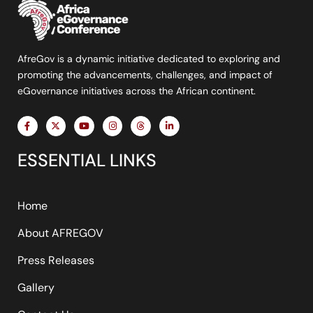
AfreGov is a dynamic initiative dedicated to exploring and
promoting the advancements, challenges, and impact of
eGovernance initiatives across the African continent.
F
X
Y
I
T
L
a
-
o
n
h
i
c
t
u
s
r
n
e
w
t
t
e
k
ESSENTIAL LINKS
b
i
u
a
a
e
o
t
b
g
d
d
o
t
e
r
s
i
k
e
a
n
-
r
m
-
f
i
Home
n
About AFREGOV
Press Releases
Gallery