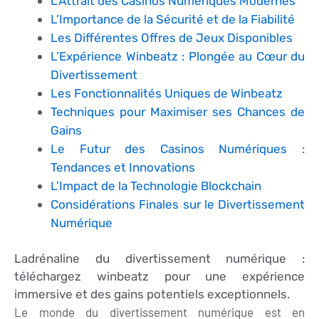
L’Attrait des Casinos Numériques Modernes
L’Importance de la Sécurité et de la Fiabilité
Les Différentes Offres de Jeux Disponibles
L’Expérience Winbeatz : Plongée au Cœur du
Divertissement
Les Fonctionnalités Uniques de Winbeatz
Techniques pour Maximiser ses Chances de
Gains
Le Futur des Casinos Numériques :
Tendances et Innovations
L’Impact de la Technologie Blockchain
Considérations Finales sur le Divertissement
Numérique
Ladrénaline du divertissement numérique :
téléchargez winbeatz pour une expérience
immersive et des gains potentiels exceptionnels.
Le monde du divertissement numérique est en