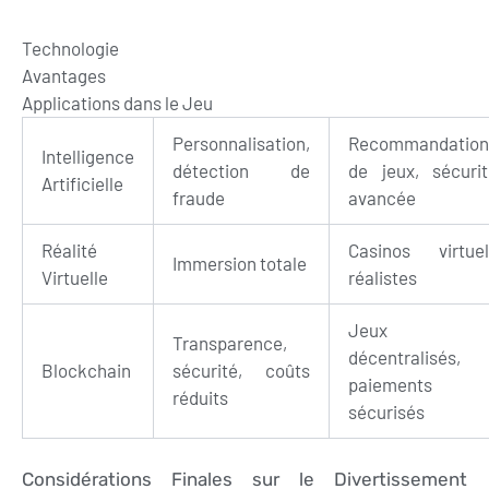
Technologie
Avantages
Applications dans le Jeu
Personnalisation,
Recommandation
Intelligence
détection de
de jeux, sécurit
Artificielle
fraude
avancée
Réalité
Casinos virtuel
Immersion totale
Virtuelle
réalistes
Jeux
Transparence,
décentralisés,
Blockchain
sécurité, coûts
paiements
réduits
sécurisés
Considérations Finales sur le Divertissement