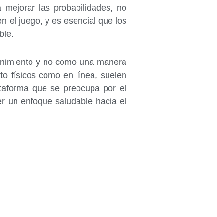
 mejorar las probabilidades, no
n el juego, y es esencial que los
ble.
tenimiento y no como una manera
to físicos como en línea, suelen
taforma que se preocupa por el
r un enfoque saludable hacia el