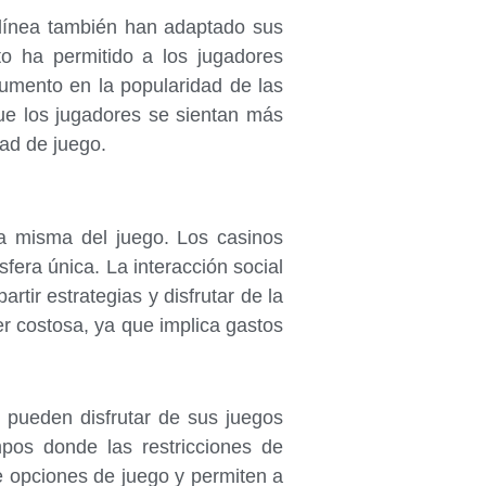
 línea también han adaptado sus
to ha permitido a los jugadores
aumento en la popularidad de las
ue los jugadores se sientan más
dad de juego.
cia misma del juego. Los casinos
fera única. La interacción social
tir estrategias y disfrutar de la
r costosa, ya que implica gastos
s pueden disfrutar de sus juegos
mpos donde las restricciones de
 opciones de juego y permiten a