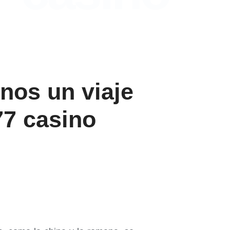
inos un viaje
77 casino