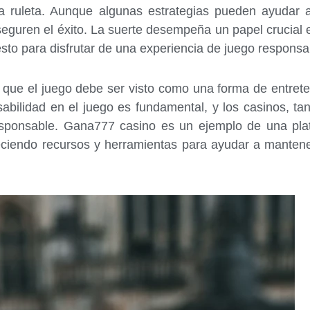
 ruleta. Aunque algunas estrategias pueden ayudar a
guren el éxito. La suerte desempeña un papel crucial e
sto para disfrutar de una experiencia de juego responsa
ar que el juego debe ser visto como una forma de entre
abilidad en el juego es fundamental, y los casinos, tan
esponsable. Gana777 casino es un ejemplo de una pla
reciendo recursos y herramientas para ayudar a mantene