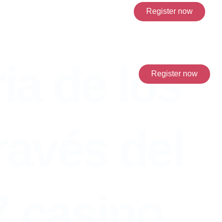
Register now
 través del tiempo en
ia de los
Register now
ravés del
 casino