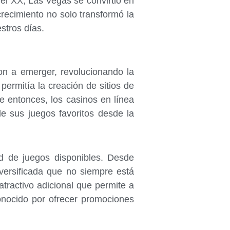
del XX, Las Vegas se convirtió en
crecimiento no solo transformó la
stros días.
on a emerger, revolucionando la
ermitía la creación de sitios de
e entonces, los casinos en línea
de sus juegos favoritos desde la
ad de juegos disponibles. Desde
versificada que no siempre está
tractivo adicional que permite a
onocido por ofrecer promociones