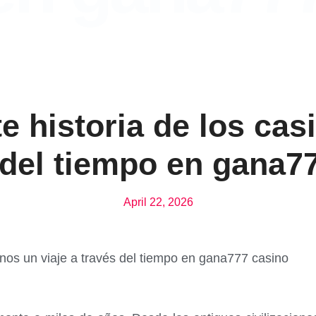
e historia de los cas
 del tiempo en gana7
April 22, 2026
sinos un viaje a través del tiempo en gana777 casino