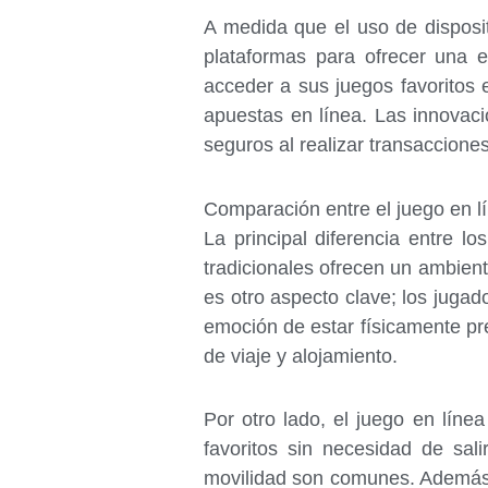
A medida que el uso de disposi
plataformas para ofrecer una e
acceder a sus juegos favoritos 
apuestas en línea. Las innovac
seguros al realizar transaccione
Comparación entre el juego en l
La principal diferencia entre l
tradicionales ofrecen un ambient
es otro aspecto clave; los jugad
emoción de estar físicamente pr
de viaje y alojamiento.
Por otro lado, el juego en líne
favoritos sin necesidad de sal
movilidad son comunes. Además,