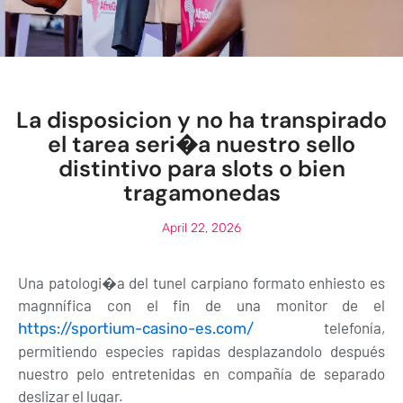
La disposicion y no ha transpirado
el tarea seri�a nuestro sello
distintivo para slots o bien
tragamonedas
April 22, 2026
Una patologi�a del tunel carpiano formato enhiesto es
magnnífica con el fin de una monitor de el
telefonía,
https://sportium-casino-es.com/
permitiendo especies rapidas desplazandolo después
nuestro pelo entretenidas en compañía de separado
deslizar el lugar.