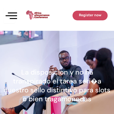
Skip
to
content
Register now
La disposicion y no ha
transpirado el tarea seri�a
nuestro sello distintivo para slots
o bien tragamonedas