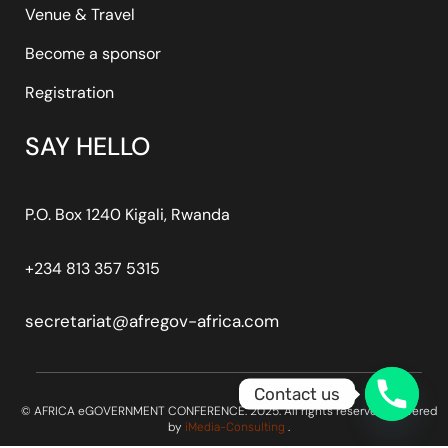
Venue & Travel
Become a sponsor
Registration
SAY HELLO
P.O. Box 1240 Kigali, Rwanda
+234 813 357 5315
secretariat@afregov-africa.com
Contact us
© AFRICA eGOVERNMENT CONFERENCE. 2025. All rights reserved. Powered
by
.
iMedia-Consulting