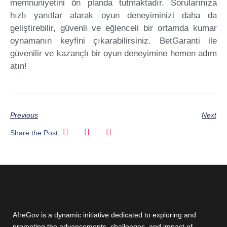
memnuniyetini ön planda tutmaktadır. Sorularınıza
hızlı yanıtlar alarak oyun deneyiminizi daha da
geliştirebilir, güvenli ve eğlenceli bir ortamda kumar
oynamanın keyfini çıkarabilirsiniz. BetGaranti ile
güvenilir ve kazançlı bir oyun deneyimine hemen adım
atın!
Previous
Next
Share the Post:
AfreGov is a dynamic initiative dedicated to exploring and
promoting the advancements, challenges, and impact of