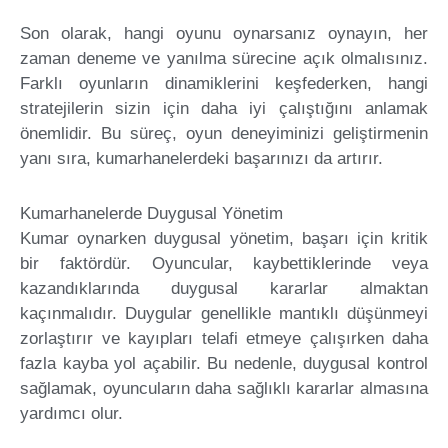
Son olarak, hangi oyunu oynarsanız oynayın, her
zaman deneme ve yanılma sürecine açık olmalısınız.
Farklı oyunların dinamiklerini keşfederken, hangi
stratejilerin sizin için daha iyi çalıştığını anlamak
önemlidir. Bu süreç, oyun deneyiminizi geliştirmenin
yanı sıra, kumarhanelerdeki başarınızı da artırır.
Kumarhanelerde Duygusal Yönetim
Kumar oynarken duygusal yönetim, başarı için kritik
bir faktördür. Oyuncular, kaybettiklerinde veya
kazandıklarında duygusal kararlar almaktan
kaçınmalıdır. Duygular genellikle mantıklı düşünmeyi
zorlaştırır ve kayıpları telafi etmeye çalışırken daha
fazla kayba yol açabilir. Bu nedenle, duygusal kontrol
sağlamak, oyuncuların daha sağlıklı kararlar almasına
yardımcı olur.