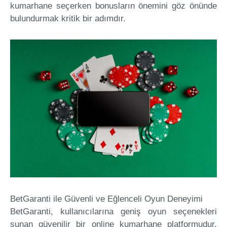
kumarhane seçerken bonusların önemini göz önünde
bulundurmak kritik bir adımdır.
BetGaranti ile Güvenli ve Eğlenceli Oyun Deneyimi
BetGaranti, kullanıcılarına geniş oyun seçenekleri
sunan güvenilir bir online kumarhane platformudur.