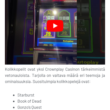
Kolikkopelit ovat yksi Crownplay Casinon tärkeimmistä
vetonauloista. Tarjolla on valtava määrä eri teemoja ja
ominaisuuksia. Suosituimpia kolikkopelejä ovat:
Starburst
Book of Dead
Gonzo’s Quest