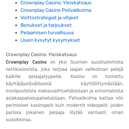
Crownplay Casino: Yleiskatsaus
Crownplay Casino Pelivalikoima
Voittostrategiat ja vihjeet
Bonukset ja tarjoukset
Pelaamisen turvallisuus
Usein kysytyt kysymykset
Crownplay Casino: Yleiskatsaus
Crownplay Casino
on yksi Suomen suosituimmista
nettikasinoista, joka tarjoaa laajan valikoiman pelejä
kaikille pelaajatyypeille. Kasino on tunnettu
käyttäjäystävällisestä käyttöliittymästään,
monipuolisista maksuvaihtoehdoistaan ja erinomaisista
asiakaspalvelupalveluistaan. Pelivalikoima kattaa niin
perinteiset kasinopelit kuin modernit videopelit, joiden
parissa jokainen pelaaja löytää varmasti oman
suosikkinsa.