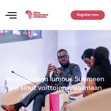
Skip
to
content
Register now
Kruunupelien lumous Suomeen
vie sinut voittojen maailmaan