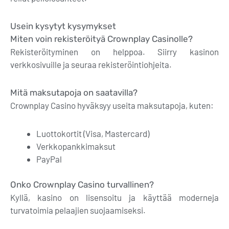
Usein kysytyt kysymykset
Miten voin rekisteröityä Crownplay Casinolle?
Rekisteröityminen on helppoa. Siirry kasinon
verkkosivuille ja seuraa rekisteröintiohjeita.
Mitä maksutapoja on saatavilla?
Crownplay Casino hyväksyy useita maksutapoja, kuten:
Luottokortit (Visa, Mastercard)
Verkkopankkimaksut
PayPal
Onko Crownplay Casino turvallinen?
Kyllä, kasino on lisensoitu ja käyttää moderneja
turvatoimia pelaajien suojaamiseksi.