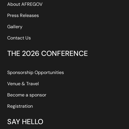
About AFREGOV
Press Releases
Gallery
Contact Us
THE 2026 CONFERENCE
Sponsorship Opportunities
Venue & Travel
Become a sponsor
Registration
SAY HELLO