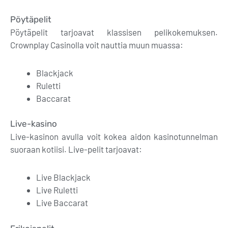
Pöytäpelit
Pöytäpelit tarjoavat klassisen pelikokemuksen.
Crownplay Casinolla voit nauttia muun muassa:
Blackjack
Ruletti
Baccarat
Live-kasino
Live-kasinon avulla voit kokea aidon kasinotunnelman
suoraan kotiisi. Live-pelit tarjoavat:
Live Blackjack
Live Ruletti
Live Baccarat