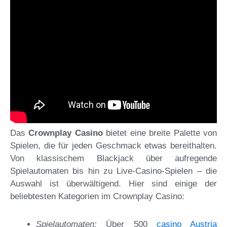
Das
Crownplay Casino
bietet eine breite Palette von
Spielen, die für jeden Geschmack etwas bereithalten.
Von klassischem Blackjack über aufregende
Spielautomaten bis hin zu Live-Casino-Spielen – die
Auswahl ist überwältigend. Hier sind einige der
beliebtesten Kategorien im Crownplay Casino:
Spielautomaten:
Über 500
casino Austria