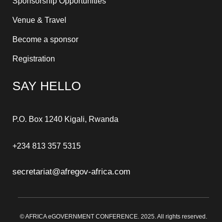
Sponsorship Opportunities
Venue & Travel
Become a sponsor
Registration
SAY HELLO
P.O. Box 1240 Kigali, Rwanda
+234 813 357 5315
secretariat@afregov-africa.com
© AFRICA eGOVERNMENT CONFERENCE. 2025. All rights reserved.