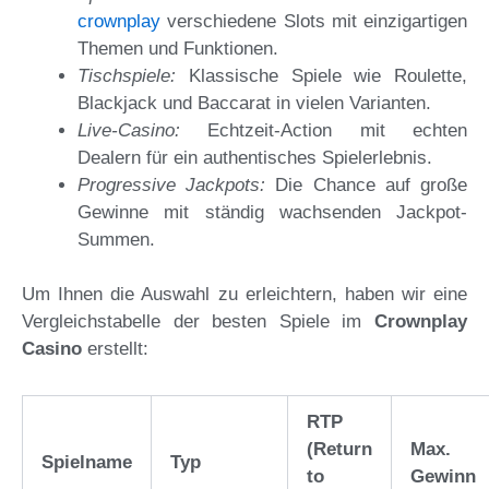
crownplay
verschiedene Slots mit einzigartigen
Themen und Funktionen.
Tischspiele:
Klassische Spiele wie Roulette,
Blackjack und Baccarat in vielen Varianten.
Live-Casino:
Echtzeit-Action mit echten
Dealern für ein authentisches Spielerlebnis.
Progressive Jackpots:
Die Chance auf große
Gewinne mit ständig wachsenden Jackpot-
Summen.
Um Ihnen die Auswahl zu erleichtern, haben wir eine
Vergleichstabelle der besten Spiele im
Crownplay
Casino
erstellt:
RTP
(Return
Max.
Spielname
Typ
to
Gewinn