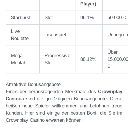
Player)
Starburst
Slot
96,1%
50.000 €
Live
Tischspiel
–
Unbegren
Roulette
Über
Mega
Progressive
88,12%
15.000.0
Moolah
Slot
€
Attraktive Bonusangebote
Eines der herausragenden Merkmale des
Crownplay
Casinos
sind die großzügigen Bonusangebote. Diese
heißen neue Spieler willkommen und belohnen treue
Kunden. Hier sind einige der besten Boni, die Sie im
Crownplay Casino erwarten können: