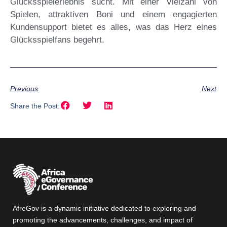
Glücksspielerlebnis sucht. Mit einer Vielzahl von
Spielen, attraktiven Boni und einem engagierten
Kundensupport bietet es alles, was das Herz eines
Glücksspielfans begehrt.
Previous
Next
Share the Post:
AfreGov is a dynamic initiative dedicated to exploring and
promoting the advancements, challenges, and impact of