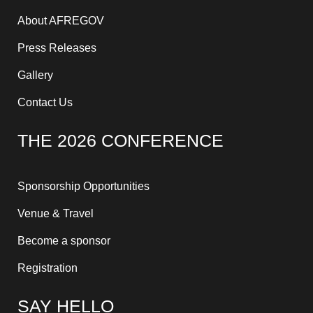
About AFREGOV
Press Releases
Gallery
Contact Us
THE 2026 CONFERENCE
Sponsorship Opportunities
Venue & Travel
Become a sponsor
Registration
SAY HELLO