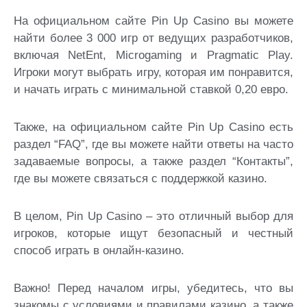
На официальном сайте Pin Up Casino вы можете
найти более 3 000 игр от ведущих разработчиков,
включая NetEnt, Microgaming и Pragmatic Play.
Игроки могут выбрать игру, которая им понравится,
и начать играть с минимальной ставкой 0,20 евро.
Также, на официальном сайте Pin Up Casino есть
раздел “FAQ”, где вы можете найти ответы на часто
задаваемые вопросы, а также раздел “Контакты”,
где вы можете связаться с поддержкой казино.
В целом, Pin Up Casino – это отличный выбор для
игроков, которые ищут безопасный и честный
способ играть в онлайн-казино.
Важно! Перед началом игры, убедитесь, что вы
знакомы с условиями и правилами казино, а также