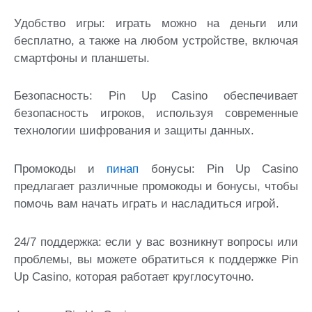
Удобство игры: играть можно на деньги или
бесплатно, а также на любом устройстве, включая
смартфоны и планшеты.
Безопасность: Pin Up Casino обеспечивает
безопасность игроков, используя современные
технологии шифрования и защиты данных.
Промокоды и
пинап
бонусы: Pin Up Casino
предлагает различные промокоды и бонусы, чтобы
помочь вам начать играть и насладиться игрой.
24/7 поддержка: если у вас возникнут вопросы или
проблемы, вы можете обратиться к поддержке Pin
Up Casino, которая работает круглосуточно.