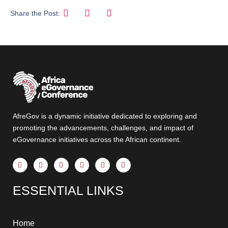
Share the Post:
AfreGov is a dynamic initiative dedicated to exploring and
promoting the advancements, challenges, and impact of
eGovernance initiatives across the African continent.
F
X
Y
I
T
L
a
-
o
n
h
i
c
t
u
s
r
n
e
w
t
t
e
k
ESSENTIAL LINKS
b
i
u
a
a
e
o
t
b
g
d
d
o
t
e
r
s
i
k
e
a
n
-
r
m
-
f
i
Home
n