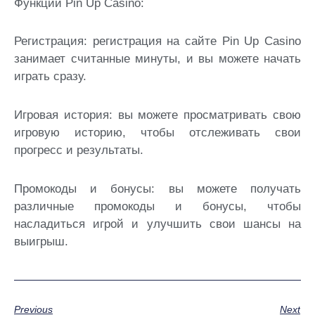
Функции Pin Up Casino:
Регистрация: регистрация на сайте Pin Up Casino
занимает считанные минуты, и вы можете начать
играть сразу.
Игровая история: вы можете просматривать свою
игровую историю, чтобы отслеживать свои
прогресс и результаты.
Промокоды и бонусы: вы можете получать
различные промокоды и бонусы, чтобы
насладиться игрой и улучшить свои шансы на
выигрыш.
Previous
Next