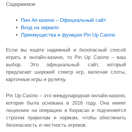
Содержимое
Пин Ап казино – Официальный сайт
Вход на зеркало
Преимущества и функции Pin Up Casino
Если вы ищете надежный и безопасный способ
играть в онлайн-казино, то Pin Up Casino – ваш
выбор. Это официальный сайт, который
предлагает широкий спектр игр, включая слоты,
карточные игры и рулетку.
Pin Up Casino – это международная онлайн-казино,
которая была основана в 2016 году. Она имеет
лицензию на операцию в Кюрасао и подчиняется
строгим правилам и нормам, чтобы обеспечить
безопасность и честность игроков.