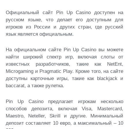
Официальный сайт Pin Up Casino доступен на
русском языке, что делает его доступным для
игроков из России и других стран, где русский
язык является официальным.
На официальном сайте Pin Up Casino вы можете
найти широкий спектр игр, включая слоты от
известных разработчиков, такие как NetEnt,
Microgaming и Pragmatic Play. Кроме того, на сайте
доступны карточные игры, такие как blackjack и
baccarat, а также рулетка.
Pin Up Casino предлагает игрокам несколько
способов депозита, включая Visa, Mastercard,
Maestro, Neteller, Skrill и другие. Минимальный
депозит составляет 10 евро, а максимальный – 10