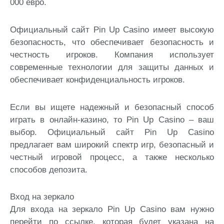
000 евро.
Официальный сайт Pin Up Casino имеет высокую
безопасность, что обеспечивает безопасность и
честность игроков. Компания использует
современные технологии для защиты данных и
обеспечивает конфиденциальность игроков.
Если вы ищете надежный и безопасный способ
играть в онлайн-казино, то Pin Up Casino – ваш
выбор. Официальный сайт Pin Up Casino
предлагает вам широкий спектр игр, безопасный и
честный игровой процесс, а также несколько
способов депозита.
Вход на зеркало
Для входа на зеркало Pin Up Casino вам нужно
перейти по ссылке, которая будет указана на