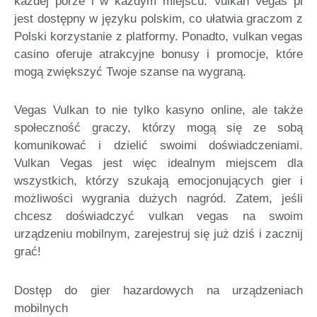
każdej porze i w każdym miejscu. Vulkan Vegas pl
jest dostępny w języku polskim, co ułatwia graczom z
Polski korzystanie z platformy. Ponadto, vulkan vegas
casino oferuje atrakcyjne bonusy i promocje, które
mogą zwiększyć Twoje szanse na wygraną.
Vegas Vulkan to nie tylko kasyno online, ale także
społeczność graczy, którzy mogą się ze sobą
komunikować i dzielić swoimi doświadczeniami.
Vulkan Vegas jest więc idealnym miejscem dla
wszystkich, którzy szukają emocjonujących gier i
możliwości wygrania dużych nagród. Zatem, jeśli
chcesz doświadczyć vulkan vegas na swoim
urządzeniu mobilnym, zarejestruj się już dziś i zacznij
grać!
Dostęp do gier hazardowych na urządzeniach
mobilnych