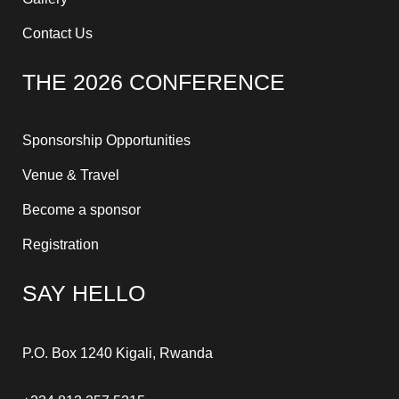
Contact Us
THE 2026 CONFERENCE
Sponsorship Opportunities
Venue & Travel
Become a sponsor
Registration
SAY HELLO
P.O. Box 1240 Kigali, Rwanda