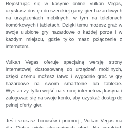
Rejestrując się w kasynie online Vulkan Vegas,
uzyskasz dostęp do szerokiej gamy gier hazardowych
na urządzeniach mobilnych, w tym na telefonach
komórkowych i tabletach. Dzięki temu możesz grać w
swoje ulubione gry hazardowe o każdej porze i w
każdym miejscu, gdzie tylko masz połączenie z
internetem.
Vulkan Vegas oferuje specjalną wersję strony
internetowej dostosowaną do urządzeń mobilnych,
dzięki czemu możesz łatwo i wygodnie grać w gry
hazardowe na swoim smartfonie lub tablecie.
Wystarczy tylko wejść na stronę internetową kasyna i
zalogować się na swoje konto, aby uzyskać dostęp do
pełnej oferty gier.
Jeśli szukasz bonusów i promocji, Vulkan Vegas ma
dla Ciebie wiele atrakcyjnych ofert. Na przykład,