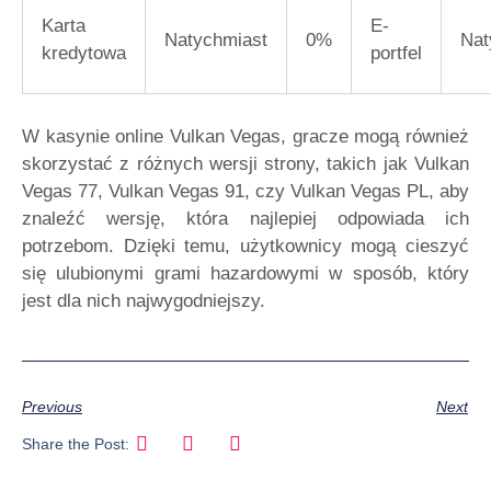
Karta
E-
Natychmiast
0%
Nat
kredytowa
portfel
W kasynie online Vulkan Vegas, gracze mogą również
skorzystać z różnych wersji strony, takich jak Vulkan
Vegas 77, Vulkan Vegas 91, czy Vulkan Vegas PL, aby
znaleźć wersję, która najlepiej odpowiada ich
potrzebom. Dzięki temu, użytkownicy mogą cieszyć
się ulubionymi grami hazardowymi w sposób, który
jest dla nich najwygodniejszy.
Previous
Next
Share the Post: