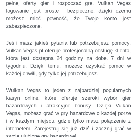
pełnej oferty gier i rozpocząć grę. Vulkan Vegas
logowanie jest proste i bezpieczne, dzięki czemu
możesz mieć pewność, że Twoje konto jest
zabezpieczone.
Jeśli masz jakieś pytania lub potrzebujesz pomocy,
Vulkan Vegas pl oferuje profesjonalną obsługę klienta,
która jest dostępna 24 godziny na dobę, 7 dni w
tygodniu. Dzięki temu, możesz uzyskać pomoc w
każdej chwili, gdy tylko jej potrzebujesz.
Wulkan Vegas to jeden z najbardziej popularnych
kasyn online, które oferuje szeroki wybór gier
hazardowych i atrakcyjne bonusy. Dzięki Vulkan
Vegas, możesz grać w gry hazardowe o każdej porze
i w każdym miejscu, gdzie tylko masz połączenie z
internetem. Zarejestruj się już dziś i zacznij grać w
swoje ulubione gry hazardowe!