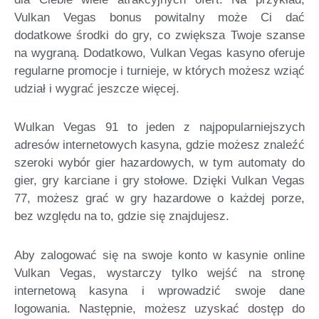
Vulkan Vegas bonus powitalny może Ci dać
dodatkowe środki do gry, co zwiększa Twoje szanse
na wygraną. Dodatkowo, Vulkan Vegas kasyno oferuje
regularne promocje i turnieje, w których możesz wziąć
udział i wygrać jeszcze więcej.
Wulkan Vegas 91 to jeden z najpopularniejszych
adresów internetowych kasyna, gdzie możesz znaleźć
szeroki wybór gier hazardowych, w tym automaty do
gier, gry karciane i gry stołowe. Dzięki Vulkan Vegas
77, możesz grać w gry hazardowe o każdej porze,
bez względu na to, gdzie się znajdujesz.
Aby zalogować się na swoje konto w kasynie online
Vulkan Vegas, wystarczy tylko wejść na stronę
internetową kasyna i wprowadzić swoje dane
logowania. Następnie, możesz uzyskać dostęp do