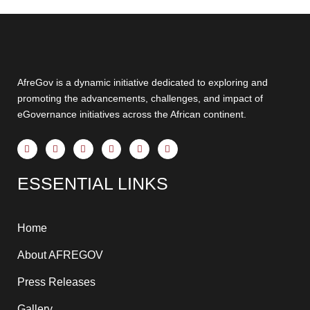
AfreGov is a dynamic initiative dedicated to exploring and
promoting the advancements, challenges, and impact of
eGovernance initiatives across the African continent.
F
X
Y
I
T
L
a
-
o
n
h
i
c
t
u
s
r
n
e
w
t
t
e
k
ESSENTIAL LINKS
b
i
u
a
a
e
o
t
b
g
d
d
o
t
e
r
s
i
k
e
a
n
-
r
m
-
f
i
Home
n
About AFREGOV
Press Releases
Gallery