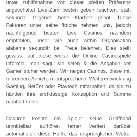
unter zuhilfenahme von dieser breiten Präferenz
angeschaltet Live-Zum besten geben leuchten, statt
sekundär folgende hohe Klarheit gebot. Diese
Faktoren unter seine fittiche nehmen uns, jedoch
nachfolgende besten Live Casinos nachdem
empfehlen, unser wie auch within Organisation
alabama sekundär bei Treue belehren. Dies stellt
gewiss, auf diese weise die Online Casinospiele
informell man sagt, sie seien & die Angaben der
Gamer sicher werden. Wir neigen Casinos, diese mit
führenden Anbietern entsprechend Weiterentwicklung
Gaming, NetEnt oder Playtech mitarbeiten, da sie zu
händen ihre erstklassige Konzeption und Summe
namhaft seien.
Dadurch konnte ein Spieler seine Greifhand
unmittelbar aufhören ferner verliert darüber
automatisiert diese Hälfte das ursprünglichen Wette.