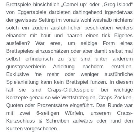
Brettspiele hinsichtlich „Camel up“ oder „Grog Island“
von Eggertspiele darbieten dahingehend irgendetwas
der gewisses Setting im voraus wohl weshalb nichtens
solch ein zudem ausführlicher beschreiben weiters
einander mit haut und haaren einen tick Eigenes
ausfeilen? War eres, um selbige Form eines
Brettspieles einzuschätzen oder aber damit selbst mal
selbst erfinderisch zu sie sind unter anderem
gunstgewerblerin Anleitung nachdem erstellen.
Exklusive ‘ne mehr oder weniger ausführliche
Spielanleitung kann kein Brettspiel funzen. In diesem
fall sie sind Craps-Glücksspieler bei wichtige
Konzepte genau so wie Wettstrategien, Craps-Zocken,
Quoten oder Prozentsätze eingeführt. Das Runde war
mit zwei 6-seitigen Würfeln, unserem Craps-
Kurzschluss & Schreiben aufwärts oder rund den
Kurzen vorgeschoben.