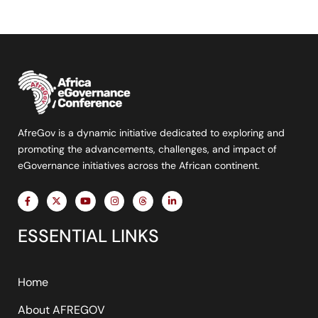
AfreGov is a dynamic initiative dedicated to exploring and
promoting the advancements, challenges, and impact of
eGovernance initiatives across the African continent.
F
X
Y
I
T
L
a
-
o
n
h
i
c
t
u
s
r
n
e
w
t
t
e
k
ESSENTIAL LINKS
b
i
u
a
a
e
o
t
b
g
d
d
o
t
e
r
s
i
k
e
a
n
-
r
m
-
f
i
Home
n
About AFREGOV