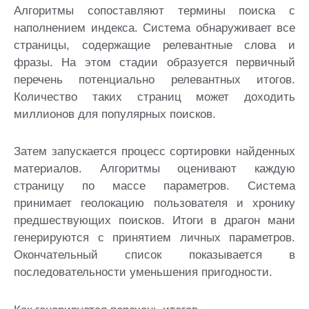
Алгоритмы сопоставляют термины поиска с
наполнением индекса. Система обнаруживает все
страницы, содержащие релевантные слова и
фразы. На этом стадии образуется первичный
перечень потенциально релевантных итогов.
Количество таких страниц может доходить
миллионов для популярных поисков.
Затем запускается процесс сортировки найденных
материалов. Алгоритмы оценивают каждую
страницу по массе параметров. Система
принимает геолокацию пользователя и хронику
предшествующих поисков. Итоги в драгон мани
генерируются с принятием личных параметров.
Окончательный список показывается в
последовательности уменьшения пригодности.