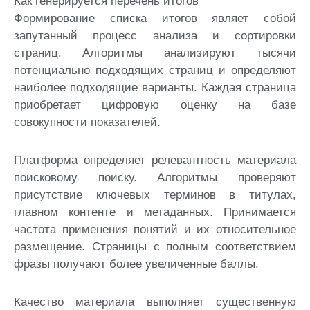
Как генерируется перечень итогов
Формирование списка итогов являет собой
запутанный процесс анализа и сортировки
страниц. Алгоритмы анализируют тысячи
потенциально подходящих страниц и определяют
наиболее подходящие варианты. Каждая страница
приобретает цифровую оценку на базе
совокупности показателей.
Платформа определяет релевантность материала
поисковому поиску. Алгоритмы проверяют
присутствие ключевых терминов в титулах,
главном контенте и метаданных. Принимается
частота применения понятий и их относительное
размещение. Страницы с полным соответствием
фразы получают более увеличенные баллы.
Качество материала выполняет существенную