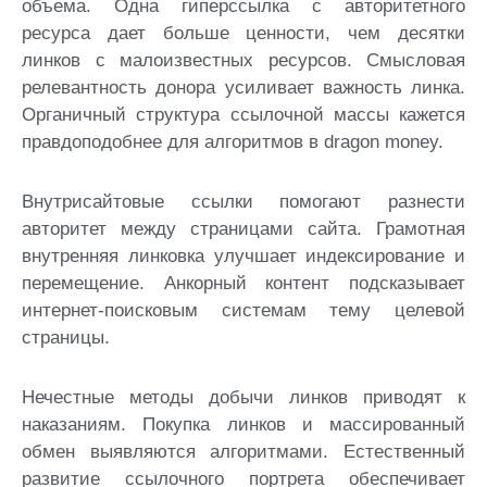
объема. Одна гиперссылка с авторитетного
ресурса дает больше ценности, чем десятки
линков с малоизвестных ресурсов. Смысловая
релевантность донора усиливает важность линка.
Органичный структура ссылочной массы кажется
правдоподобнее для алгоритмов в dragon money.
Внутрисайтовые ссылки помогают разнести
авторитет между страницами сайта. Грамотная
внутренняя линковка улучшает индексирование и
перемещение. Анкорный контент подсказывает
интернет-поисковым системам тему целевой
страницы.
Нечестные методы добычи линков приводят к
наказаниям. Покупка линков и массированный
обмен выявляются алгоритмами. Естественный
развитие ссылочного портрета обеспечивает