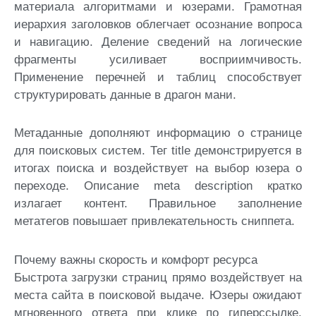
материала алгоритмами и юзерами. Грамотная
иерархия заголовков облегчает осознание вопроса
и навигацию. Деление сведений на логические
фрагменты усиливает восприимчивость.
Применение перечней и таблиц способствует
структурировать данные в драгон мани.
Метаданные дополняют информацию о странице
для поисковых систем. Тег title демонстрируется в
итогах поиска и воздействует на выбор юзера о
переходе. Описание meta description кратко
излагает контент. Правильное заполнение
метатегов повышает привлекательность сниппета.
Почему важны скорость и комфорт ресурса
Быстрота загрузки страниц прямо воздействует на
места сайта в поисковой выдаче. Юзеры ожидают
мгновенного ответа при клике по гиперссылке.