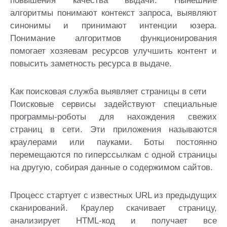
повышения качества выдачи. Нынешние
алгоритмы понимают контекст запроса, выявляют
синонимы и принимают интенции юзера.
Понимание алгоритмов функционирования
помогает хозяевам ресурсов улучшить контент и
повысить заметность ресурса в выдаче.
Как поисковая служба выявляет страницы в сети
Поисковые сервисы задействуют специальные
программы-роботы для нахождения свежих
страниц в сети. Эти приложения называются
краулерами или пауками. Боты постоянно
перемещаются по гиперссылкам с одной страницы
на другую, собирая данные о содержимом сайтов.
Процесс стартует с известных URL из предыдущих
сканирований. Краулер скачивает страницу,
анализирует HTML-код и получает все