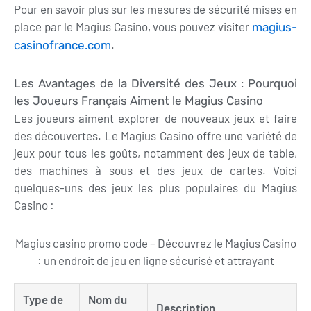
Pour en savoir plus sur les mesures de sécurité mises en
place par le Magius Casino, vous pouvez visiter
magius-
.
casinofrance.com
Les Avantages de la Diversité des Jeux : Pourquoi
les Joueurs Français Aiment le Magius Casino
Les joueurs aiment explorer de nouveaux jeux et faire
des découvertes. Le Magius Casino offre une variété de
jeux pour tous les goûts, notamment des jeux de table,
des machines à sous et des jeux de cartes. Voici
quelques-uns des jeux les plus populaires du Magius
Casino :
Magius casino promo code – Découvrez le Magius Casino
: un endroit de jeu en ligne sécurisé et attrayant
Type de
Nom du
Description