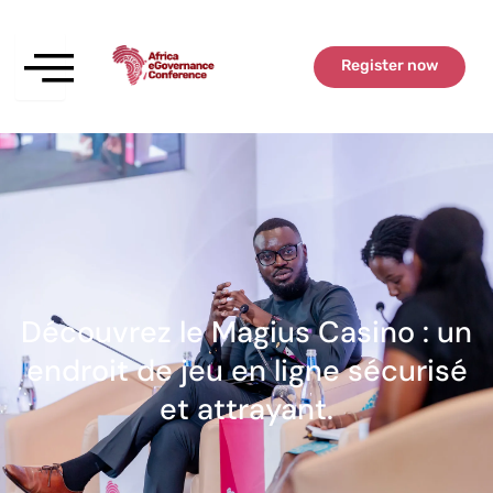
Skip
to
content
Register now
Découvrez le Magius Casino : un
endroit de jeu en ligne sécurisé
et attrayant.