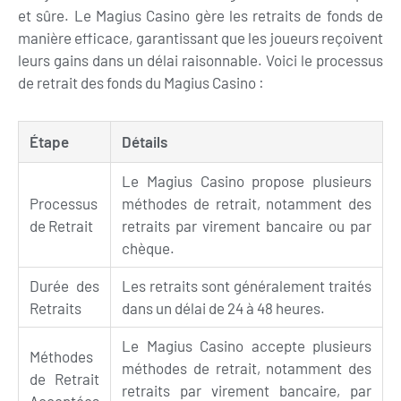
et sûre. Le Magius Casino gère les retraits de fonds de
manière efficace, garantissant que les joueurs reçoivent
leurs gains dans un délai raisonnable. Voici le processus
de retrait des fonds du Magius Casino :
Étape
Détails
Le Magius Casino propose plusieurs
Processus
méthodes de retrait, notamment des
de Retrait
retraits par virement bancaire ou par
chèque.
Durée des
Les retraits sont généralement traités
Retraits
dans un délai de 24 à 48 heures.
Le Magius Casino accepte plusieurs
Méthodes
méthodes de retrait, notamment des
de Retrait
retraits par virement bancaire, par
Acceptées