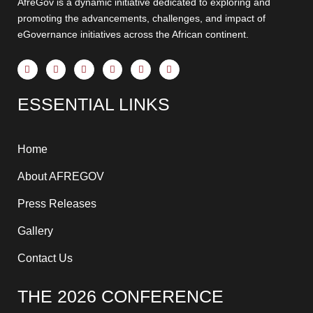
AfreGov is a dynamic initiative dedicated to exploring and
promoting the advancements, challenges, and impact of
eGovernance initiatives across the African continent.
F
X
Y
I
T
L
a
-
o
n
h
i
c
t
u
s
r
n
e
w
t
t
e
k
ESSENTIAL LINKS
b
i
u
a
a
e
o
t
b
g
d
d
o
t
e
r
s
i
k
e
a
n
-
r
m
-
f
i
Home
n
About AFREGOV
Press Releases
Gallery
Contact Us
THE 2026 CONFERENCE