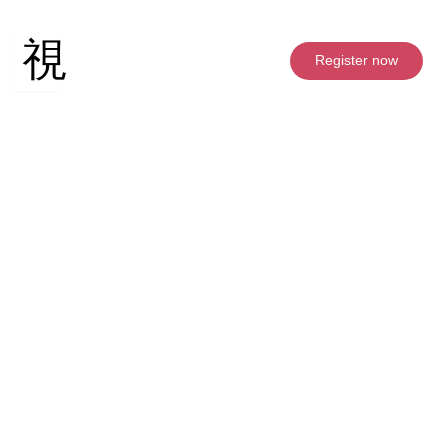
Skip
to
content
Register now
Jet Casino: Современная
Платформа для Азартных Игр