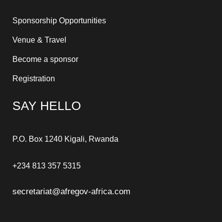
Sponsorship Opportunities
Venue & Travel
Become a sponsor
Registration
SAY HELLO
P.O. Box 1240 Kigali, Rwanda
+234 813 357 5315
secretariat@afregov-africa.com