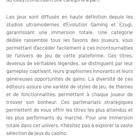
Les jeux sont diffusés en haute définition depuis les
studios ultramodernes d’Evolution Gaming et Ezugi,
garantissant une immersion totale. Une catégorie
dédiée rassemble tous les favoris des joueurs, vous
permettant d’accéder facilement à ces incontournables
de l’univers de jeu de cette plateforme. Ces titres,
devenus de véritables légendes, se distinguent par leur
gameplay captivant, leurs graphismes innovants et leurs
généreuses opportunités de gains. La diversité de ces
éditeurs assure une variété de styles de jeu, de thèmes
et de fonctionnalités, permettant à chaque joueur de
trouver son bonheur. Ces partenariats stratégiques
permettent de vous offrir les titres les plus attendus et
les plus performants du marché. Pour une immersion
totale dans cet univers, n’hésitez pas à explorer la vaste
sélection de jeux du casino.