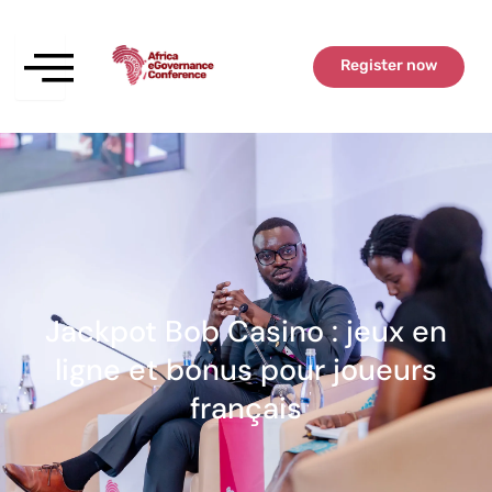
Skip
to
content
Register now
Jackpot Bob Casino : jeux en
ligne et bonus pour joueurs
français