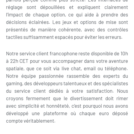
réglage sont dépouillées et expliquent clairement
l’impact de chaque option, ce qui aide à prendre des
décisions éclairées. Les jeux et options de mise sont
présentés de manière cohérente, avec des contrôles
tactiles suffisamment espacés pour éviter les erreurs.
Notre service client francophone reste disponible de 10h
à 22h CET pour vous accompagner dans votre aventure
spatiale, que ce soit via live chat, email ou téléphone.
Notre équipe passionnée rassemble des experts du
gaming, des développeurs talentueux et des spécialistes
du service client dédiés à votre satisfaction. Nous
croyons fermement que le divertissement doit rimer
avec simplicité et honnêteté, c’est pourquoi nous avons
développé une plateforme où chaque euro déposé
compte véritablement.