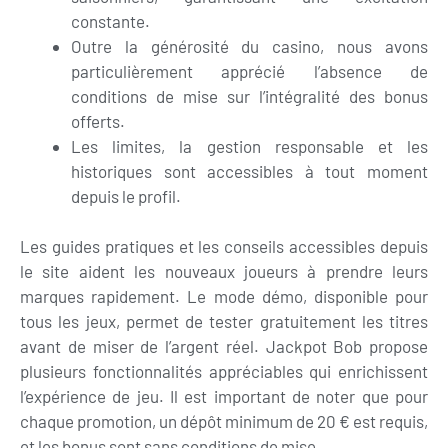
constante.
Outre la générosité du casino, nous avons
particulièrement apprécié l’absence de
conditions de mise sur l’intégralité des bonus
offerts.
Les limites, la gestion responsable et les
historiques sont accessibles à tout moment
depuis le profil.
Les guides pratiques et les conseils accessibles depuis
le site aident les nouveaux joueurs à prendre leurs
marques rapidement. Le mode démo, disponible pour
tous les jeux, permet de tester gratuitement les titres
avant de miser de l’argent réel. Jackpot Bob propose
plusieurs fonctionnalités appréciables qui enrichissent
l’expérience de jeu. Il est important de noter que pour
chaque promotion, un dépôt minimum de 20 € est requis,
et les bonus sont sans conditions de mise.