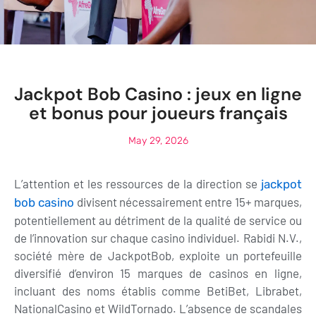
Jackpot Bob Casino : jeux en ligne
et bonus pour joueurs français
May 29, 2026
L’attention et les ressources de la direction se
jackpot
divisent nécessairement entre 15+ marques,
bob casino
potentiellement au détriment de la qualité de service ou
de l’innovation sur chaque casino individuel. Rabidi N.V.,
société mère de JackpotBob, exploite un portefeuille
diversifié d’environ 15 marques de casinos en ligne,
incluant des noms établis comme BetiBet, Librabet,
NationalCasino et WildTornado. L’absence de scandales