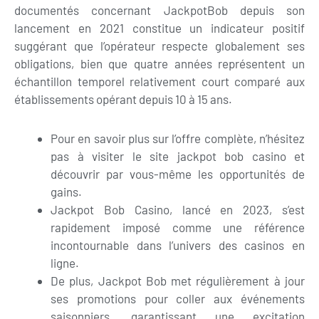
documentés concernant JackpotBob depuis son
lancement en 2021 constitue un indicateur positif
suggérant que l’opérateur respecte globalement ses
obligations, bien que quatre années représentent un
échantillon temporel relativement court comparé aux
établissements opérant depuis 10 à 15 ans.
Pour en savoir plus sur l’offre complète, n’hésitez
pas à visiter le site jackpot bob casino et
découvrir par vous-même les opportunités de
gains.
Jackpot Bob Casino, lancé en 2023, s’est
rapidement imposé comme une référence
incontournable dans l’univers des casinos en
ligne.
De plus, Jackpot Bob met régulièrement à jour
ses promotions pour coller aux événements
saisonniers, garantissant une excitation