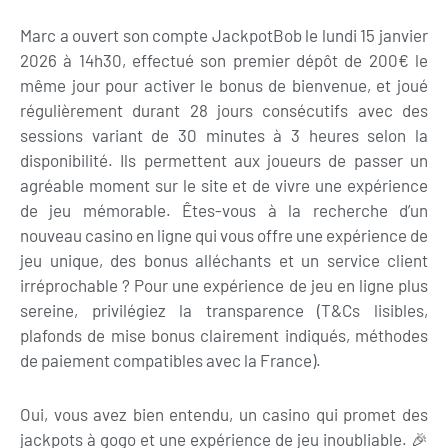
Marc a ouvert son compte JackpotBob le lundi 15 janvier
2026 à 14h30, effectué son premier dépôt de 200€ le
même jour pour activer le bonus de bienvenue, et joué
régulièrement durant 28 jours consécutifs avec des
sessions variant de 30 minutes à 3 heures selon la
disponibilité. Ils permettent aux joueurs de passer un
agréable moment sur le site et de vivre une expérience
de jeu mémorable. Êtes-vous à la recherche d’un
nouveau casino en ligne qui vous offre une expérience de
jeu unique, des bonus alléchants et un service client
irréprochable ? Pour une expérience de jeu en ligne plus
sereine, privilégiez la transparence (T&Cs lisibles,
plafonds de mise bonus clairement indiqués, méthodes
de paiement compatibles avec la France).
Oui, vous avez bien entendu, un casino qui promet des
jackpots à gogo et une expérience de jeu inoubliable. 🎉