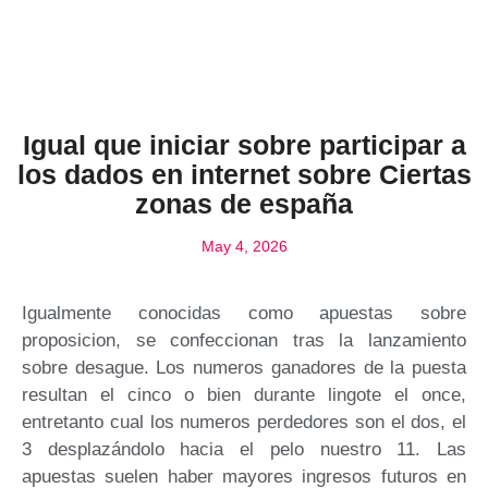
Igual que iniciar sobre participar a
los dados en internet sobre Ciertas
zonas de españa
May 4, 2026
Igualmente conocidas como apuestas sobre
proposicion, se confeccionan tras la lanzamiento
sobre desague. Los numeros ganadores de la puesta
resultan el cinco o bien durante lingote el once,
entretanto cual los numeros perdedores son el dos, el
3 desplazándolo hacia el pelo nuestro 11. Las
apuestas suelen haber mayores ingresos futuros en