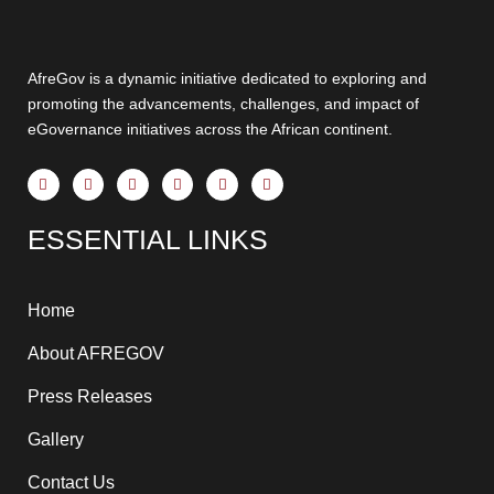
AfreGov is a dynamic initiative dedicated to exploring and
promoting the advancements, challenges, and impact of
eGovernance initiatives across the African continent.
F
X
Y
I
T
L
a
-
o
n
h
i
c
t
u
s
r
n
e
w
t
t
e
k
ESSENTIAL LINKS
b
i
u
a
a
e
o
t
b
g
d
d
o
t
e
r
s
i
k
e
a
n
-
r
m
-
f
i
Home
n
About AFREGOV
Press Releases
Gallery
Contact Us