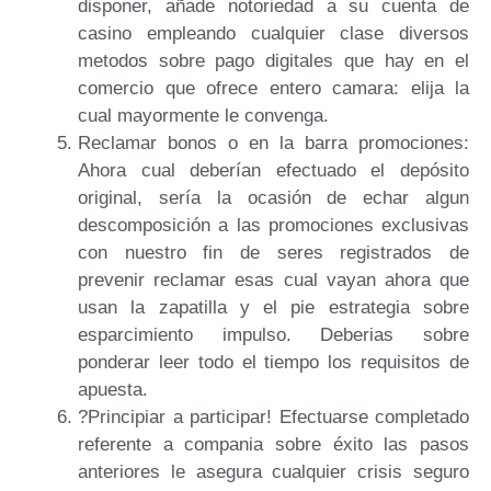
disponer, añade notoriedad a su cuenta de
casino empleando cualquier clase diversos
metodos sobre pago digitales que hay en el
comercio que ofrece entero camara: elija la
cual mayormente le convenga.
Reclamar bonos o en la barra promociones:
Ahora cual deberían efectuado el depósito
original, serí­a la ocasión de echar algun
descomposición a las promociones exclusivas
con nuestro fin de seres registrados de
prevenir reclamar esas cual vayan ahora que
usan la zapatilla y el pie estrategia sobre
esparcimiento impulso. Deberias sobre
ponderar leer todo el tiempo los requisitos de
apuesta.
?Principiar a participar! Efectuarse completado
referente a compania sobre éxito las pasos
anteriores le asegura cualquier crisis seguro