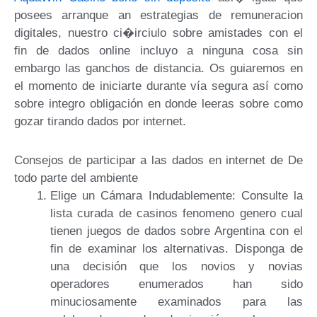
posees arranque an estrategias de remuneracion
digitales, nuestro ci�irciulo sobre amistades con el
fin de dados online incluyo a ninguna cosa sin
embargo las ganchos de distancia. Os guiaremos en
el momento de iniciarte durante ví­a segura así­ como
sobre integro obligación en donde leeras sobre como
gozar tirando dados por internet.
Consejos de participar a las dados en internet de De
todo parte del ambiente
Elige un Cámara Indudablemente: Consulte la
lista curada de casinos fenomeno genero cual
tienen juegos de dados sobre Argentina con el
fin de examinar los alternativas. Disponga de
una decisión que los novios y novias
operadores enumerados han sido
minuciosamente examinados para las